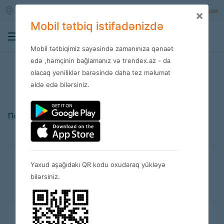
Qara qarayev m/s
Войти
Регистрация
×
Mobil tətbiq istifadənizdə
0
Mobil tətbiqimiz sayəsində zamanınıza qənaət
edə ,həmçinin bağlamanız və trendex.az - da
16.08.2025
olacaq yeniliklər barəsində daha tez məlumat
əldə edə bilərsiniz.
Поделиться:
Yaxud aşağıdakı QR kodu oxudaraq yükləyə
Похожие новости
bilərsiniz.