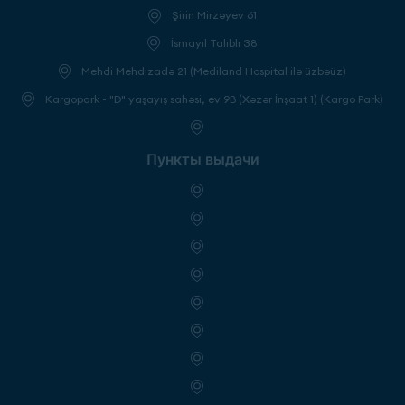
Şirin Mirzəyev 61
İsmayıl Talıblı 38
Mehdi Mehdizadə 21 (Mediland Hospital ilə üzbəüz)
Kargopark - "D" yaşayış sahəsi, ev 9B (Xəzər İnşaat 1) (Kargo Park)
Пункты выдачи