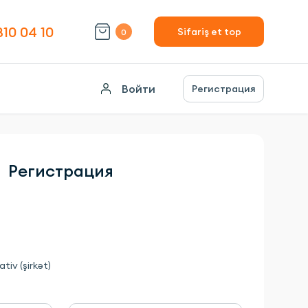
310 04 10
Sifariş et top
0
Войти
Регистрация
Регистрация
tiv (şirkət)