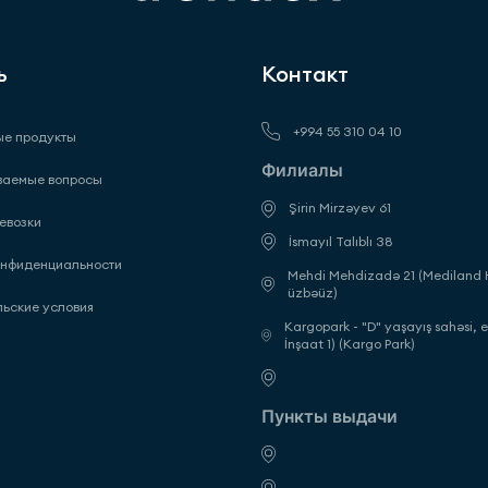
ь
Контакт
+994 55 310 04 10
е продукты
Филиалы
ваемые вопросы
Şirin Mirzəyev 61
евозки
İsmayıl Talıblı 38
онфиденциальности
Mehdi Mehdizadə 21 (Mediland H
üzbəüz)
льские условия
Kargopark - "D" yaşayış sahəsi, 
İnşaat 1) (Kargo Park)
Пункты выдачи