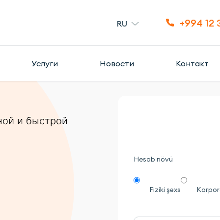
+994 12 
RU
Услуги
Новости
Контакт
ной и быстрой
Hesab növü
Fiziki şəxs
Korpora