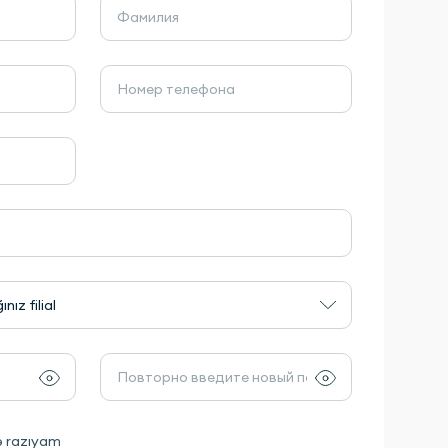
ız filial
ə razıyam