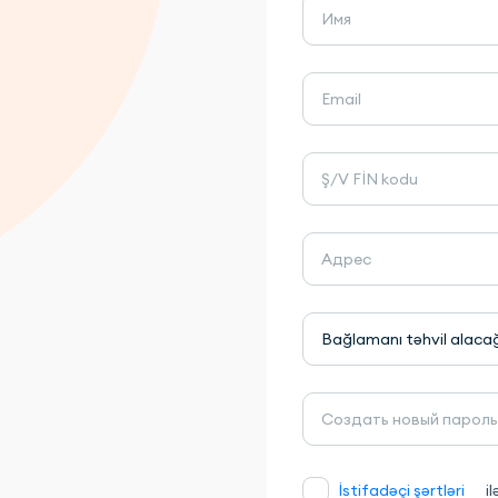
Bağlamanı təhvil alacağın
İstifadəçi şərtləri
il