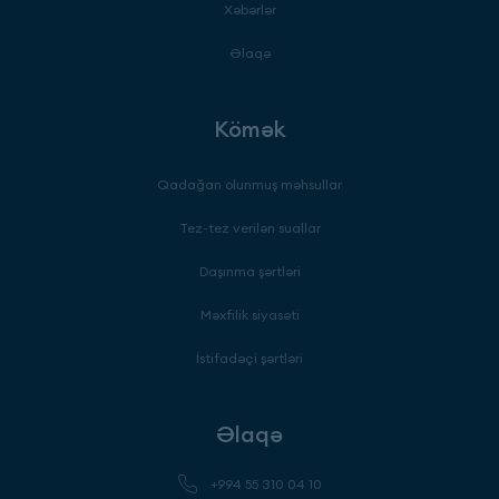
Xəbərlər
Əlaqə
Kömək
Qadağan olunmuş məhsullar
Tez-tez verilən suallar
Daşınma şərtləri
Məxfilik siyasəti
İstifadəçi şərtləri
Əlaqə
+994 55 310 04 10