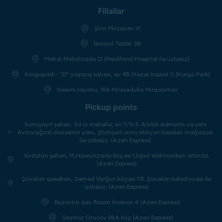
Filiallar
Şirin Mirzəyev 61
İsmayıl Talıblı 38
Mehdi Mehdizadə 21 (Mediland Hospital ilə üzbəüz)
Kargopark - "D" yaşayış sahəsi, ev 9B (Xəzər İnşaat 1) (Kargo Park)
Nəsimi rayonu, 15A Mirəsədulla Mirqasımov
Pickup points
Sumqayıt şəhəri, 36 cı məhəllə, ev 7/11-5. ASAN xidmətin və yeni
Avtovağzal dairəsinin yanı, Ştutqart avto ehtiyat hissələri mağazası
ilə üzbəüz. (Azeri Express)
Xırdalan şəhəri, M.Hüseynzadə küçəsi 1.İrşad elektroniksin altında.
(Azeri Express)
Şüvəlan qəsəbəsi, Səməd Vurğun küçəsi 115. Şüvəlan bələdiyyəsi ilə
üzbəüz. (Azeri Express)
Buzovna qəs. Rasim İmanov 4 (Azeri Express)
Seymur Orucov 58A küç (Azeri Express)