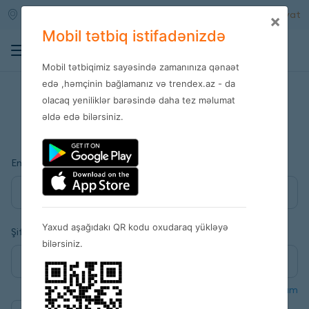
Qara qarayev m/s
Daxil ol
Qeydiyyat
×
Mobil tətbiq istifadənizdə
0
Mobil tətbiqimiz sayəsində zamanınıza qənaət
edə ,həmçinin bağlamanız və trendex.az - da
olacaq yeniliklər barəsində daha tez məlumat
Daxil ol
əldə edə bilərsiniz.
Email
Yaxud aşağıdakı QR kodu oxudaraq yükləyə
Şifrə
bilərsiniz.
Şifrəmi unutdum
Məni xatırla