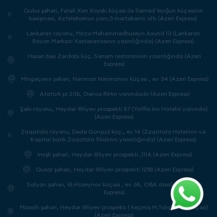
Quba şəhəri, Fətəli Xan Xoyski küçəsi ilə Səməd Vurğun küçəsinin
kəsişməsi, Aztelekomun yanı,5 mərtəbənin altı (Azeri Express)
Lənkəran rayonu, Mirzə Məhəmmədhüseyn Axund 13 (Lənkəran
Rayon Mərkəzi Xəstəxanasının yaxınlığında) (Azeri Express)
Həsən bəy Zərdabi küç. Sənəm restoranının yaxınlığında (Azeri
Express)
Mingəçevir şəhəri, Nəriman Nərimanov küçəsi , ev 34 (Azeri Express)
Atatürk pr 211b, Gəncə RİHın yanındadır (Azeri Express)
Şəki rayonu, Heydər Əliyev prospekti 87 (Yaffle İnn Hotelin yanında)
(Azeri Express)
Zaqatala rayonu, Dədə Qorqud küç., ev 14 (Zaqatala Hotelinin və
Kapital bank Zaqatala filialının yaxınlığında) (Azeri Express)
İmişli şəhəri, Heydər Əliyev prospekti ,111A (Azeri Express)
Qusar şəhəri, Heydər Əliyev prospekti 125B (Azeri Express)
Salyan şəhəri, Ə.Hüseynov küçəsi , ev 68, OBA daxilində (Azeri
Express)
Masallı şəhəri, Heydər Əliyev prospektı ( keçmiş M.Talışxanov küçəsi)
(Azeri Express)