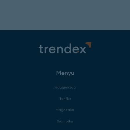
Menyu
Haqqımızda
Tariflər
Mağazalar
Xidmətlər