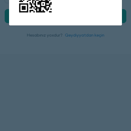
Daxil ol
Hesabınız yoxdur?
Qeydiyyatdan keçin