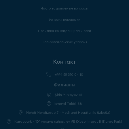
Часто задаваемые вопросы
Условия перевозки
Политика конфиденциальности
Пользовательские условия
Контакт
+994 55 310 04 10
Филиалы
Şirin Mirzəyev 61
İsmayıl Talıblı 38
Mehdi Mehdizadə 21 (Mediland Hospital ilə üzbəüz)
Kargopark - "D" yaşayış sahəsi, ev 9B (Xəzər İnşaat 1) (Kargo Park)