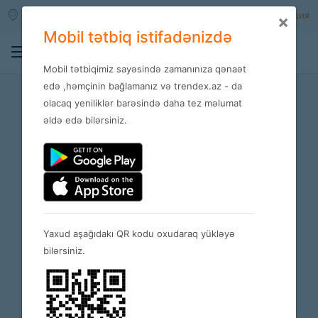
Qara qarayev m/s
Войти
Регистрация
×
Mobil tətbiq istifadənizdə
0
Mobil tətbiqimiz sayəsində zamanınıza qənaət
Запрещенные продукты
edə ,həmçinin bağlamanız və trendex.az - da
olacaq yeniliklər barəsində daha tez məlumat
əldə edə bilərsiniz.
Yaxud aşağıdakı QR kodu oxudaraq yükləyə
bilərsiniz.