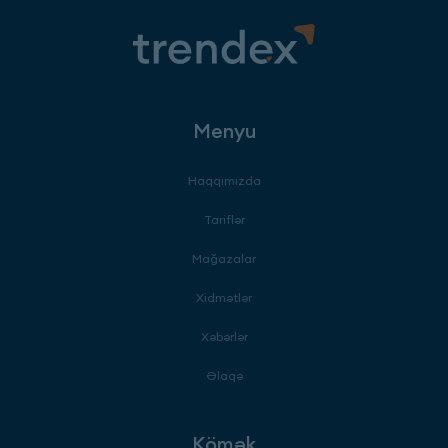
Menyu
Haqqımızda
Tariflər
Mağazalar
Xidmətlər
Xəbərlər
Əlaqə
Kömək