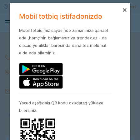
Qara qarayev m/s
Daxil ol
Qeydiyyat
×
Mobil tətbiq istifadənizdə
0
Mobil tətbiqimiz sayəsində zamanınıza qənaət
Əlaqə
edə ,həmçinin bağlamanız və trendex.az - da
olacaq yeniliklər barəsində daha tez məlumat
əldə edə bilərsiniz.
+994 55 310 04 10
Şirin Mirzəyev 61, Trendex MMC
Bakı, Azərbaycan
info@trendex.az
Yaxud aşağıdakı QR kodu oxudaraq yükləyə
bilərsiniz.