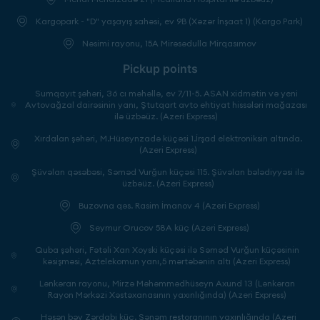
Kargopark - "D" yaşayış sahəsi, ev 9B (Xəzər İnşaat 1) (Kargo Park)
Nəsimi rayonu, 15A Mirəsədulla Mirqasımov
Pickup points
Sumqayıt şəhəri, 36 cı məhəllə, ev 7/11-5. ASAN xidmətin və yeni
Avtovağzal dairəsinin yanı, Ştutqart avto ehtiyat hissələri mağazası
ilə üzbəüz. (Azeri Express)
Xırdalan şəhəri, M.Hüseynzadə küçəsi 1.İrşad elektroniksin altında.
(Azeri Express)
Şüvəlan qəsəbəsi, Səməd Vurğun küçəsi 115. Şüvəlan bələdiyyəsi ilə
üzbəüz. (Azeri Express)
Buzovna qəs. Rasim İmanov 4 (Azeri Express)
Seymur Orucov 58A küç (Azeri Express)
Quba şəhəri, Fətəli Xan Xoyski küçəsi ilə Səməd Vurğun küçəsinin
kəsişməsi, Aztelekomun yanı,5 mərtəbənin altı (Azeri Express)
Lənkəran rayonu, Mirzə Məhəmmədhüseyn Axund 13 (Lənkəran
Rayon Mərkəzi Xəstəxanasının yaxınlığında) (Azeri Express)
Həsən bəy Zərdabi küç. Sənəm restoranının yaxınlığında (Azeri