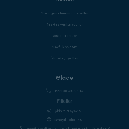
Qadağan olunmuş məhsullar
Tez-tez verilən suallar
Daşınma şərtləri
Məxfilik siyasəti
İstifadəçi şərtləri
Əlaqə
+994 55 310 04 10
Filiallar
Şirin Mirzəyev 61
İsmayıl Talıblı 38
Mehdi Mehdizadə 21 (Mediland Hospital ilə üzbəüz)