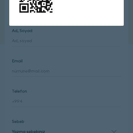
Təklif və şikayətlərinizi bizə bildirin
Ad, Soyad
Email
Telefon
Səbəb