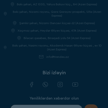
Bakı şəhəri, AZ 1033, Yəhya Bakuvi küç., 84 (Azeri Express)
Bakı şəhəri, Nizami rayonu, Qara Qarayev prospekti, 125a (Azeri
Express)
Şəmkir şəhəri, Nizami Gəncəvi küçəsi 62 (Azeri Express)
Xaçmaz şəhəri, Heydər Əliyev küçəsi, 47A (Azeri Express)
Biləcəri qəsəbəsi, Binəqədi yolu 54 (Azeri Express)
Bakı şəhəri, Nəsimi rayonu, Akademik Həsən Əliyev küçəsi , ev 1D
(Azeri Express)
info@trendex.az
Bizi izləyin
Yeniliklərdən xəbərdar olun