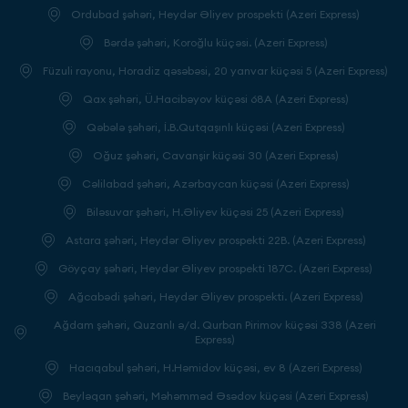
Ordubad şəhəri, Heydər Əliyev prospekti (Azeri Express)
Bərdə şəhəri, Koroğlu küçəsi. (Azeri Express)
Füzuli rayonu, Horadiz qəsəbəsi, 20 yanvar küçəsi 5 (Azeri Express)
Qax şəhəri, Ü.Hacibəyov küçəsi 68A (Azeri Express)
Qəbələ şəhəri, İ.B.Qutqaşınlı küçəsi (Azeri Express)
Oğuz şəhəri, Cavanşir küçəsi 30 (Azeri Express)
Cəlilabad şəhəri, Azərbaycan küçəsi (Azeri Express)
Biləsuvar şəhəri, H.Əliyev küçəsi 25 (Azeri Express)
Astara şəhəri, Heydər Əliyev prospekti 22B. (Azeri Express)
Göyçay şəhəri, Heydər Əliyev prospekti 187C. (Azeri Express)
Ağcabədi şəhəri, Heydər Əliyev prospekti. (Azeri Express)
Ağdam şəhəri, Quzanlı ə/d. Qurban Pirimov küçəsi 338 (Azeri
Express)
Hacıqabul şəhəri, H.Həmidov küçəsi, ev 8 (Azeri Express)
Beyləqan şəhəri, Məhəmməd Əsədov küçəsi (Azeri Express)