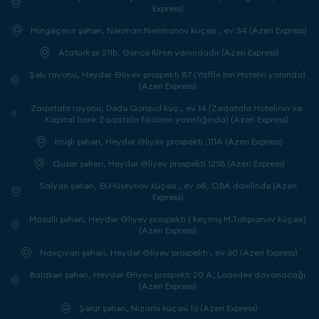
Express)
Mingəçevir şəhəri, Nəriman Nərimanov küçəsi , ev 34 (Azeri Express)
Atatürk pr 211b, Gəncə RİHın yanındadır (Azeri Express)
Şəki rayonu, Heydər Əliyev prospekti 87 (Yaffle İnn Hotelin yanında)
(Azeri Express)
Zaqatala rayonu, Dədə Qorqud küç., ev 14 (Zaqatala Hotelinin və
Kapital bank Zaqatala filialının yaxınlığında) (Azeri Express)
İmişli şəhəri, Heydər Əliyev prospekti ,111A (Azeri Express)
Qusar şəhəri, Heydər Əliyev prospekti 125B (Azeri Express)
Salyan şəhəri, Ə.Hüseynov küçəsi , ev 68, OBA daxilində (Azeri
Express)
Masallı şəhəri, Heydər Əliyev prospektı ( keçmiş M.Talışxanov küçəsi)
(Azeri Express)
Naxçivan şəhəri, Heydər Əliyev prospekti , ev 60 (Azeri Express)
Balakən şəhəri, Heydər Əliyev prospekti 20 A, Loqedex dayanacağı
(Azeri Express)
Şərur şəhəri, Nizami küçəsi 16 (Azeri Express)