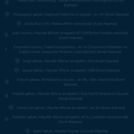
Həsən bəy Zərdabi küç. Sənəm restoranının yaxınlığında (Azeri
Express)
Mingəçevir şəhəri, Nəriman Nərimanov küçəsi , ev 34 (Azeri Express)
Atatürk pr 211b, Gəncə RİHın yanındadır (Azeri Express)
Şəki rayonu, Heydər Əliyev prospekti 87 (Yaffle İnn Hotelin yanında)
(Azeri Express)
Zaqatala rayonu, Dədə Qorqud küç., ev 14 (Zaqatala Hotelinin və
Kapital bank Zaqatala filialının yaxınlığında) (Azeri Express)
İmişli şəhəri, Heydər Əliyev prospekti ,111A (Azeri Express)
Qusar şəhəri, Heydər Əliyev prospekti 125B (Azeri Express)
Salyan şəhəri, Ə.Hüseynov küçəsi , ev 68, OBA daxilində (Azeri
Express)
Masallı şəhəri, Heydər Əliyev prospektı ( keçmiş M.Talışxanov küçəsi)
(Azeri Express)
Naxçivan şəhəri, Heydər Əliyev prospekti , ev 60 (Azeri Express)
Balakən şəhəri, Heydər Əliyev prospekti 20 A, Loqedex dayanacağı
(Azeri Express)
Şərur şəhəri, Nizami küçəsi 16 (Azeri Express)