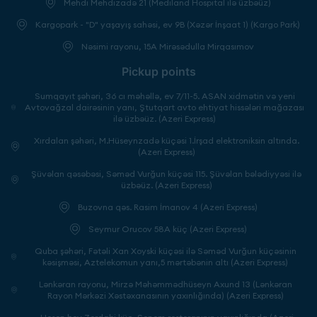
Mehdi Mehdizadə 21 (Mediland Hospital ilə üzbəüz)
Kargopark - "D" yaşayış sahəsi, ev 9B (Xəzər İnşaat 1) (Kargo Park)
Nəsimi rayonu, 15A Mirəsədulla Mirqasımov
Pickup points
Sumqayıt şəhəri, 36 cı məhəllə, ev 7/11-5. ASAN xidmətin və yeni
Avtovağzal dairəsinin yanı, Ştutqart avto ehtiyat hissələri mağazası
ilə üzbəüz. (Azeri Express)
Xırdalan şəhəri, M.Hüseynzadə küçəsi 1.İrşad elektroniksin altında.
(Azeri Express)
Şüvəlan qəsəbəsi, Səməd Vurğun küçəsi 115. Şüvəlan bələdiyyəsi ilə
üzbəüz. (Azeri Express)
Buzovna qəs. Rasim İmanov 4 (Azeri Express)
Seymur Orucov 58A küç (Azeri Express)
Quba şəhəri, Fətəli Xan Xoyski küçəsi ilə Səməd Vurğun küçəsinin
kəsişməsi, Aztelekomun yanı,5 mərtəbənin altı (Azeri Express)
Lənkəran rayonu, Mirzə Məhəmmədhüseyn Axund 13 (Lənkəran
Rayon Mərkəzi Xəstəxanasının yaxınlığında) (Azeri Express)