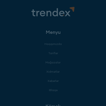
Menyu
Haqqımızda
Tariflər
Mağazalar
Xidmətlər
Xəbərlər
Əlaqə