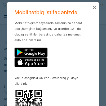
Qara qarayev m/s
Daxil ol
Qeydiyyat
×
Mobil tətbiq istifadənizdə
0
Mobil tətbiqimiz sayəsində zamanınıza qənaət
Məxfilik siyasəti
edə ,həmçinin bağlamanız və trendex.az - da
olacaq yeniliklər barəsində daha tez məlumat
əldə edə bilərsiniz.
Trendex MMC müştərilərinin şəxsi məlumatlarının
qorunmasına cavabdehdir.
Şəxsi məlumat deyərkən Trendex MMC
müştərilərinin www.Trendex.az-a təqdim etdikləri
məlumatlar nəzərdə tutulur.
Yaxud aşağıdakı QR kodu oxudaraq yükləyə
bilərsiniz.
Ümumi şərtlər:
Trendex MMC aşağıda qeyd edilən məqsədlər ilə
müştərinin şəxsi məlumatlarını istifadə edə və
ya açıqlaya bilər: