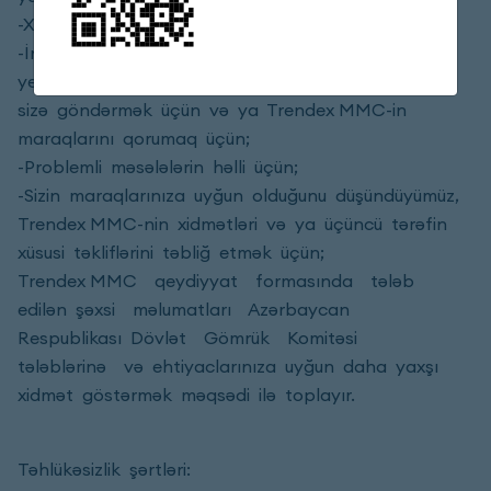
-Xidmət seçimlərinizi təyin etmək üçün;
-İnformasiya, təbliğat, məhsul və xidmətlər,
yenilənmiş marketinq və reklam materiallarını
sizə göndərmək üçün və ya Trendex MMC-in
maraqlarını qorumaq üçün;
-Problemli məsələlərin həlli üçün;
-Sizin maraqlarınıza uyğun olduğunu düşündüyümüz,
Trendex MMC-nin xidmətləri və ya üçüncü tərəfin
xüsusi təkliflərini təbliğ etmək üçün;
Trendex MMC qeydiyyat formasında tələb
edilən şəxsi məlumatları Azərbaycan
Respublikası Dövlət Gömrük Komitəsi
tələblərinə və ehtiyaclarınıza uyğun daha yaxşı
xidmət göstərmək məqsədi ilə toplayır.
Təhlükəsizlik şərtləri: