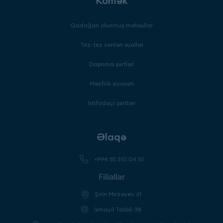
Kömək
Qadağan olunmuş məhsullar
Tez-tez verilən suallar
Daşınma şərtləri
Məxfilik siyasəti
İstifadəçi şərtləri
Əlaqə
+994 55 310 04 10
Filiallar
Şirin Mirzəyev 61
İsmayıl Talıblı 38