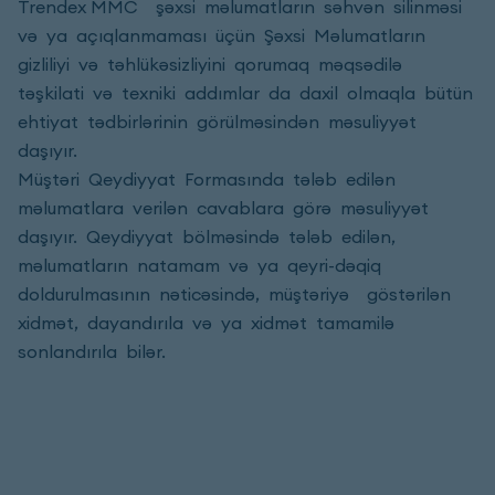
Trendex MMC şəxsi məlumatların səhvən silinməsi
və ya açıqlanmaması üçün Şəxsi Məlumatların
gizliliyi və təhlükəsizliyini qorumaq məqsədilə
təşkilati və texniki addımlar da daxil olmaqla bütün
ehtiyat tədbirlərinin görülməsindən məsuliyyət
daşıyır.
Müştəri Qeydiyyat Formasında tələb edilən
məlumatlara verilən cavablara görə məsuliyyət
daşıyır. Qeydiyyat bölməsində tələb edilən,
məlumatların natamam və ya qeyri-dəqiq
doldurulmasının nəticəsində, müştəriyə göstərilən
xidmət, dayandırıla və ya xidmət tamamilə
sonlandırıla bilər.