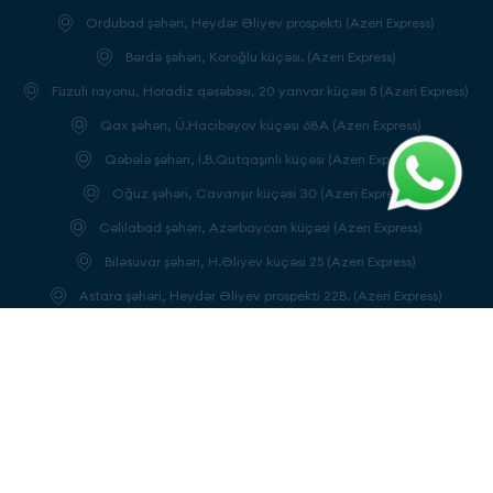
Ordubad şəhəri, Heydər Əliyev prospekti (Azeri Express)
Bərdə şəhəri, Koroğlu küçəsi. (Azeri Express)
Füzuli rayonu, Horadiz qəsəbəsi, 20 yanvar küçəsi 5 (Azeri Express)
Qax şəhəri, Ü.Hacibəyov küçəsi 68A (Azeri Express)
Qəbələ şəhəri, İ.B.Qutqaşınlı küçəsi (Azeri Express)
Oğuz şəhəri, Cavanşir küçəsi 30 (Azeri Express)
Cəlilabad şəhəri, Azərbaycan küçəsi (Azeri Express)
Biləsuvar şəhəri, H.Əliyev küçəsi 25 (Azeri Express)
Astara şəhəri, Heydər Əliyev prospekti 22B. (Azeri Express)
Göyçay şəhəri, Heydər Əliyev prospekti 187C. (Azeri Express)
Ağcabədi şəhəri, Heydər Əliyev prospekti. (Azeri Express)
Ağdam şəhəri, Quzanlı ə/d. Qurban Pirimov küçəsi 338 (Azeri
Express)
Hacıqabul şəhəri, H.Həmidov küçəsi, ev 8 (Azeri Express)
Beyləqan şəhəri, Məhəmməd Əsədov küçəsi (Azeri Express)