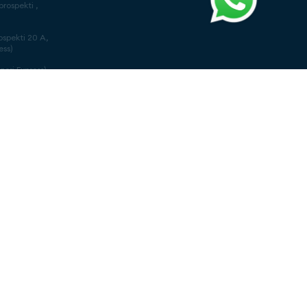
rospekti ,
ospekti 20 A,
ess)
zeri Express)
rospekti
eri Express)
, 20 yanvar
 68A (Azeri
əsi (Azeri
 (Azeri
çəsi (Azeri
 25 (Azeri