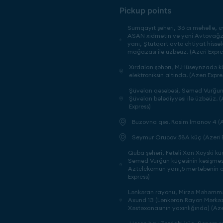
Pickup points
Sumqayıt şəhəri, 36 cı məhəllə, ev
ASAN xidmətin və yeni Avtovağza
yanı, Ştutqart avto ehtiyat hissəl
mağazası ilə üzbəüz. (Azeri Expre
Xırdalan şəhəri, M.Hüseynzadə kü
elektroniksin altında. (Azeri Expre
Şüvəlan qəsəbəsi, Səməd Vurğun 
Şüvəlan bələdiyyəsi ilə üzbəüz. (
Express)
Buzovna qəs. Rasim İmanov 4 (A
Seymur Orucov 58A küç (Azeri E
Quba şəhəri, Fətəli Xan Xoyski küç
Səməd Vurğun küçəsinin kəsişməs
Aztelekomun yanı,5 mərtəbənin al
Express)
Lənkəran rayonu, Mirzə Məhəm
Axund 13 (Lənkəran Rayon Mərkəz
Xəstəxanasının yaxınlığında) (Aze