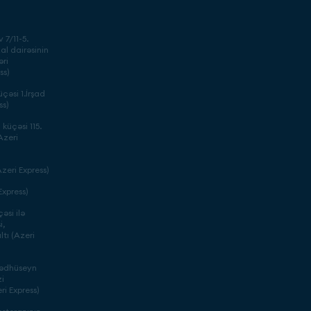
 7/11-5.
l dairəsinin
əri
ss)
çəsi 1.İrşad
ss)
küçəsi 115.
Azeri
zeri Express)
xpress)
əsi ilə
i,
tı (Azeri
mədhüseyn
i
ri Express)