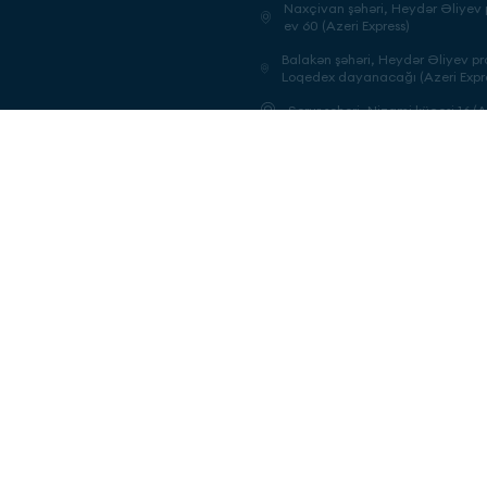
Naxçivan şəhəri, Heydər Əliyev p
ev 60 (Azeri Express)
Balakən şəhəri, Heydər Əliyev pr
Loqedex dayanacağı (Azeri Expr
Şərur şəhəri, Nizami küçəsi 16 (A
Ordubad şəhəri, Heydər Əliyev p
(Azeri Express)
Bərdə şəhəri, Koroğlu küçəsi. (Az
Füzuli rayonu, Horadiz qəsəbəsi
küçəsi 5 (Azeri Express)
Qax şəhəri, Ü.Hacibəyov küçəsi
Express)
Qəbələ şəhəri, İ.B.Qutqaşınlı küç
Express)
Oğuz şəhəri, Cavanşir küçəsi 30
Express)
Cəlilabad şəhəri, Azərbaycan kü
Express)
Biləsuvar şəhəri, H.Əliyev küçəsi