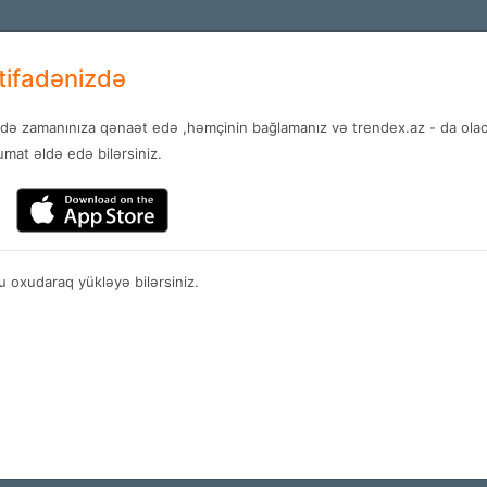
+994 12 
AZ
stifadənizdə
ndə zamanınıza qənaət edə ,həmçinin bağlamanız və trendex.az - da olaca
ar
Xidmətlər
Xəbərlər
Əlaq
mat əldə edə bilərsiniz.
Daşınma şərtləri
 oxudaraq yükləyə bilərsiniz.