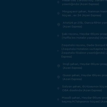
Həsən bəy Zərdabi küç. Sənəm re
yaxınlığında (Azeri Express)
Mingəçevir şəhəri, Nəriman Nər
küçəsi , ev 34 (Azeri Express)
Atatürk pr 211b, Gəncə RİHın ya
(Azeri Express)
Şəki rayonu, Heydər Əliyev prosp
(Yaffle İnn Hotelin yanında) (Azer
Zaqatala rayonu, Dədə Qorqud k
(Zaqatala Hotelinin və Kapital b
Zaqatala filialının yaxınlığında) 
Express)
İmişli şəhəri, Heydər Əliyev prosp
(Azeri Express)
Qusar şəhəri, Heydər Əliyev pros
(Azeri Express)
Salyan şəhəri, Ə.Hüseynov küçəsi
OBA daxilində (Azeri Express)
Masallı şəhəri, Heydər Əliyev pros
keçmiş M.Talışxanov küçəsi) (Azer