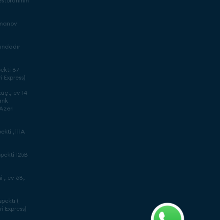
storanının
imanov
nındadır
ekti 87
i Express)
üç., ev 14
ank
(Azeri
ekti ,111A
pekti 125B
 , ev 68,
pektı (
i Express)