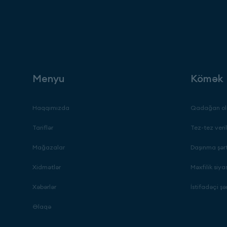
Menyu
Kömək
Haqqımızda
Qadağan ol
Tariflər
Tez-tez veril
Mağazalar
Daşınma şərt
Xidmətlər
Məxfilik siya
Xəbərlər
İstifadəçi şər
Əlaqə