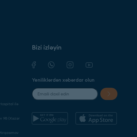
Bizi izləyin
Yeniliklərdən xəbərdar olun
ospital ilə
ev 9B (Xəzər
 Mirqasımov