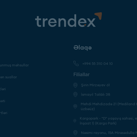
Əlaqə
+994 55 310 04 10
unmuş məhsullar
Filiallar
ən suallar
Şirin Mirzəyev 61
ləri
İsmayıl Talıblı 38
səti
Mehdi Mehdizadə 21 (Mediland H
üzbəüz)
tləri
Kargopark - "D" yaşayış sahəsi, 
İnşaat 1) (Kargo Park)
Nəsimi rayonu, 15A Mirəsədulla