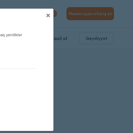
310 04 10
×
Mənim üçün sifariş et
0
q yeniliklər
ə
Daxil ol
Qeydiyyat