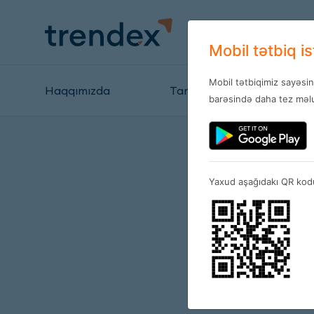
Mobil tətbiq i
Mobil tətbiqimiz sayəsi
Haqqımızda
Tariflər
Mağazal
barəsində daha tez məlu
Yaxud aşağıdakı QR kodu