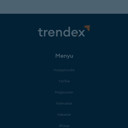
Menyu
Haqqımızda
Tariflər
Mağazalar
Xidmətlər
Xəbərlər
Əlaqə