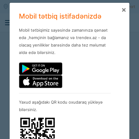
Qara qarayev m/s
Daxil ol
Qeydiyyat
×
Mobil tətbiq istifadənizdə
0
Mobil tətbiqimiz sayəsində zamanınıza qənaət
Qaydalar
edə ,həmçinin bağlamanız və trendex.az - da
olacaq yeniliklər barəsində daha tez məlumat
əldə edə bilərsiniz.
Yaxud aşağıdakı QR kodu oxudaraq yükləyə
bilərsiniz.