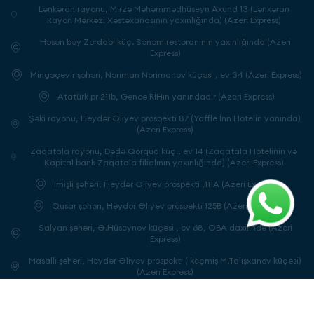
Lənkəran rayonu, Mirzə Məhəmmədhüseyn Axund 13 (Lənkəran
Rayon Mərkəzi Xəstəxanasının yaxınlığında) (Azeri Express)
Həsən bəy Zərdabi küç. Sənəm restoranının yaxınlığında (Azeri
Express)
Mingəçevir şəhəri, Nəriman Nərimanov küçəsi , ev 34 (Azeri Express)
Atatürk pr 211b, Gəncə RİHın yanındadır (Azeri Express)
Şəki rayonu, Heydər Əliyev prospekti 87 (Yaffle İnn Hotelin yanında)
(Azeri Express)
Zaqatala rayonu, Dədə Qorqud küç., ev 14 (Zaqatala Hotelinin və
Kapital bank Zaqatala filialının yaxınlığında) (Azeri Express)
İmişli şəhəri, Heydər Əliyev prospekti ,111A (Azeri Express)
Qusar şəhəri, Heydər Əliyev prospekti 125B (Azeri Express)
Salyan şəhəri, Ə.Hüseynov küçəsi , ev 68, OBA daxilində (Azeri
Express)
Masallı şəhəri, Heydər Əliyev prospektı ( keçmiş M.Talışxanov küçəsi)
(Azeri Express)
Naxçivan şəhəri, Heydər Əliyev prospekti , ev 60 (Azeri Express)