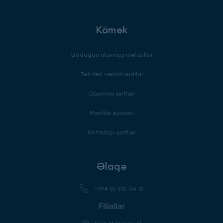
Kömək
Qadağan olunmuş məhsullar
Tez-tez verilən suallar
Daşınma şərtləri
Məxfilik siyasəti
İstifadəçi şərtləri
Əlaqə
+994 55 310 04 10
Filiallar