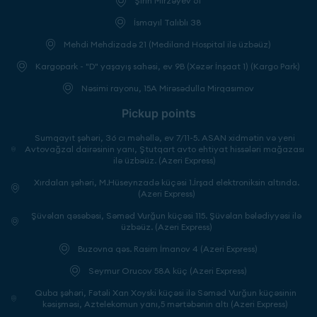
Şirin Mirzəyev 61
İsmayıl Talıblı 38
Mehdi Mehdizadə 21 (Mediland Hospital ilə üzbəüz)
Kargopark - "D" yaşayış sahəsi, ev 9B (Xəzər İnşaat 1) (Kargo Park)
Nəsimi rayonu, 15A Mirəsədulla Mirqasımov
Pickup points
Sumqayıt şəhəri, 36 cı məhəllə, ev 7/11-5. ASAN xidmətin və yeni
Avtovağzal dairəsinin yanı, Ştutqart avto ehtiyat hissələri mağazası
ilə üzbəüz. (Azeri Express)
Xırdalan şəhəri, M.Hüseynzadə küçəsi 1.İrşad elektroniksin altında.
(Azeri Express)
Şüvəlan qəsəbəsi, Səməd Vurğun küçəsi 115. Şüvəlan bələdiyyəsi ilə
üzbəüz. (Azeri Express)
Buzovna qəs. Rasim İmanov 4 (Azeri Express)
Seymur Orucov 58A küç (Azeri Express)
Quba şəhəri, Fətəli Xan Xoyski küçəsi ilə Səməd Vurğun küçəsinin
kəsişməsi, Aztelekomun yanı,5 mərtəbənin altı (Azeri Express)