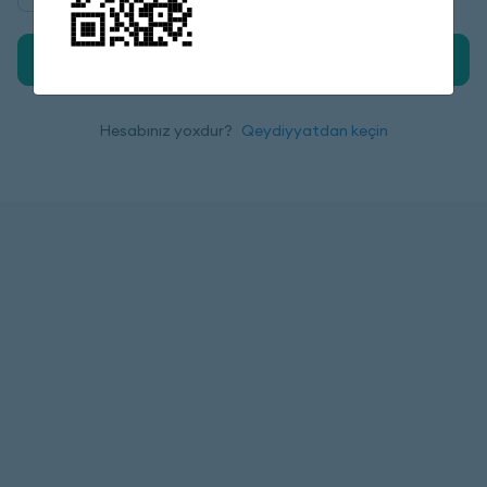
Daxil ol
Hesabınız yoxdur?
Qeydiyyatdan keçin