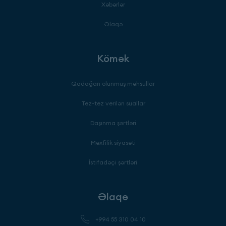
Xəbərlər
Əlaqə
Kömək
Qadağan olunmuş məhsullar
Tez-tez verilən suallar
Daşınma şərtləri
Məxfilik siyasəti
İstifadəçi şərtləri
Əlaqə
+994 55 310 04 10