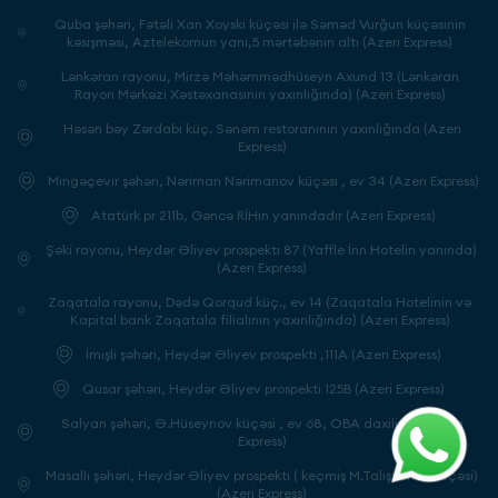
Quba şəhəri, Fətəli Xan Xoyski küçəsi ilə Səməd Vurğun küçəsinin
kəsişməsi, Aztelekomun yanı,5 mərtəbənin altı (Azeri Express)
Lənkəran rayonu, Mirzə Məhəmmədhüseyn Axund 13 (Lənkəran
Rayon Mərkəzi Xəstəxanasının yaxınlığında) (Azeri Express)
Həsən bəy Zərdabi küç. Sənəm restoranının yaxınlığında (Azeri
Express)
Mingəçevir şəhəri, Nəriman Nərimanov küçəsi , ev 34 (Azeri Express)
Atatürk pr 211b, Gəncə RİHın yanındadır (Azeri Express)
Şəki rayonu, Heydər Əliyev prospekti 87 (Yaffle İnn Hotelin yanında)
(Azeri Express)
Zaqatala rayonu, Dədə Qorqud küç., ev 14 (Zaqatala Hotelinin və
Kapital bank Zaqatala filialının yaxınlığında) (Azeri Express)
İmişli şəhəri, Heydər Əliyev prospekti ,111A (Azeri Express)
Qusar şəhəri, Heydər Əliyev prospekti 125B (Azeri Express)
Salyan şəhəri, Ə.Hüseynov küçəsi , ev 68, OBA daxilində (Azeri
Express)
Masallı şəhəri, Heydər Əliyev prospektı ( keçmiş M.Talışxanov küçəsi)
(Azeri Express)