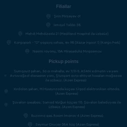
Filiallar
Şirin Mirzəyev 61
İsmayıl Talıblı 38
Mehdi Mehdizadə 21 (Mediland Hospital ilə üzbəüz)
Kargopark - "D" yaşayış sahəsi, ev 9B (Xəzər İnşaat 1) (Kargo Park)
Nəsimi rayonu, 15A Mirəsədulla Mirqasımov
Pickup points
Sumqayıt şəhəri, 36 cı məhəllə, ev 7/11-5. ASAN xidmətin və yeni
Avtovağzal dairəsinin yanı, Ştutqart avto ehtiyat hissələri mağazası
ilə üzbəüz. (Azeri Express)
Xırdalan şəhəri, M.Hüseynzadə küçəsi 1.İrşad elektroniksin altında.
(Azeri Express)
Şüvəlan qəsəbəsi, Səməd Vurğun küçəsi 115. Şüvəlan bələdiyyəsi ilə
üzbəüz. (Azeri Express)
Buzovna qəs. Rasim İmanov 4 (Azeri Express)
Seymur Orucov 58A küç (Azeri Express)