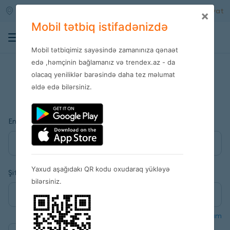
Qara qarayev m/s
Daxil ol
Qeydiyyat
×
Mobil tətbiq istifadənizdə
0
Mobil tətbiqimiz sayəsində zamanınıza qənaət
edə ,həmçinin bağlamanız və trendex.az - da
olacaq yeniliklər barəsində daha tez məlumat
Daxil ol
əldə edə bilərsiniz.
Email
Yaxud aşağıdakı QR kodu oxudaraq yükləyə
Şifrə
bilərsiniz.
Şifrəmi unutdum
Məni xatırla