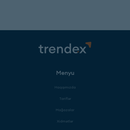
Menyu
Haqqımızda
Tariflər
Mağazalar
Xidmətlər