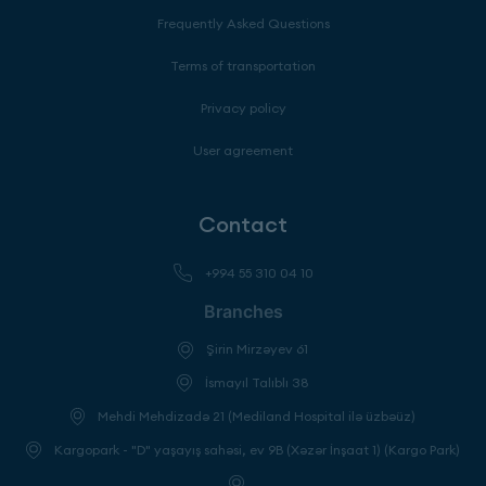
Frequently Asked Questions
Terms of transportation
Privacy policy
User agreement
Contact
+994 55 310 04 10
Branches
Şirin Mirzəyev 61
İsmayıl Talıblı 38
Mehdi Mehdizadə 21 (Mediland Hospital ilə üzbəüz)
Kargopark - "D" yaşayış sahəsi, ev 9B (Xəzər İnşaat 1) (Kargo Park)