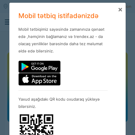
Qara qarayev m/s
Enter
Registration
×
Mobil tətbiq istifadənizdə
0
Mobil tətbiqimiz sayəsində zamanınıza qənaət
News
edə ,həmçinin bağlamanız və trendex.az - da
olacaq yeniliklər barəsində daha tez məlumat
əldə edə bilərsiniz.
Yaxud aşağıdakı QR kodu oxudaraq yükləyə
bilərsiniz.
Free shipping for 3 months!