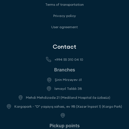
Terms of transportation
Privacy policy
User agreement
Contact
+994 55 310 04 10
Branches
Şirin Mirzəyev 61
İsmayıl Talıblı 38
Mehdi Mehdizadə 21 (Mediland Hospital ilə üzbəüz)
Kargopark - "D" yaşayış sahəsi, ev 9B (Xəzər İnşaat 1) (Kargo Park)
Pickup points