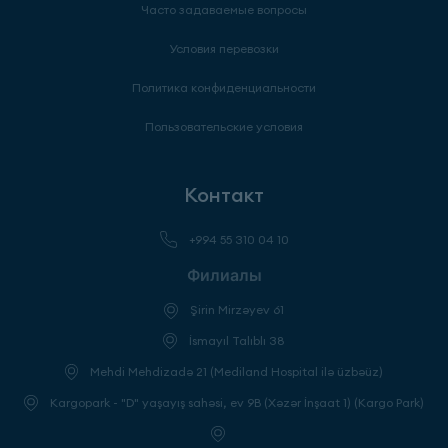
Часто задаваемые вопросы
Условия перевозки
Политика конфиденциальности
Пользовательские условия
Контакт
+994 55 310 04 10
Филиалы
Şirin Mirzəyev 61
İsmayıl Talıblı 38
Mehdi Mehdizadə 21 (Mediland Hospital ilə üzbəüz)
Kargopark - "D" yaşayış sahəsi, ev 9B (Xəzər İnşaat 1) (Kargo Park)