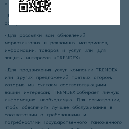
в следующих целях:
- Для определения ваших предпочтений в
обслуживании
- Для рассылки вам обновлений
маркетинговых и рекламных материалов,
информации, товаров и услуг или Для
защиты интересов «TRENDEX»
- Для продвижения услуг компании TRENDEX
или других предложений третьих сторон,
которые мы считаем соответствующими
вашим интересам; TRENDEX собирает личную
информацию, необходимую Для регистрации,
чтобы обеспечить лучшее обслуживание в
соответствии с требованиями и
потребностями Государственного таможенного