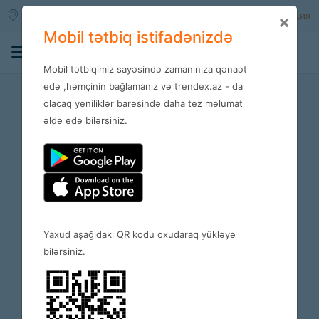
Qara qarayev m/s
Войти
Регистрация
×
Mobil tətbiq istifadənizdə
0
Mobil tətbiqimiz sayəsində zamanınıza qənaət
Условия
edə ,həmçinin bağlamanız və trendex.az - da
olacaq yeniliklər barəsində daha tez məlumat
əldə edə bilərsiniz.
Yaxud aşağıdakı QR kodu oxudaraq yükləyə
bilərsiniz.