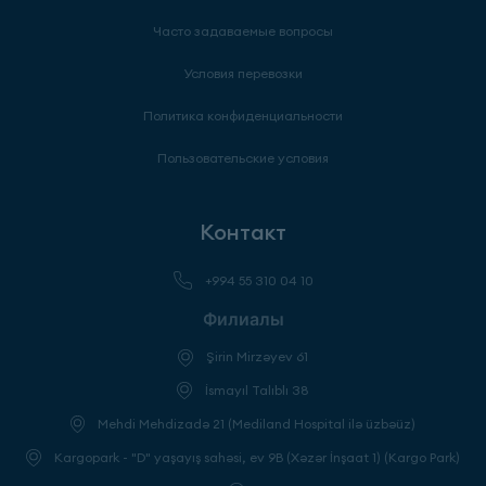
Часто задаваемые вопросы
Условия перевозки
Политика конфиденциальности
Пользовательские условия
Контакт
+994 55 310 04 10
Филиалы
Şirin Mirzəyev 61
İsmayıl Talıblı 38
Mehdi Mehdizadə 21 (Mediland Hospital ilə üzbəüz)
Kargopark - "D" yaşayış sahəsi, ev 9B (Xəzər İnşaat 1) (Kargo Park)