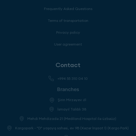
Frequently Asked Questions
Terms of transportation
Privacy policy
User agreement
Contact
+994 55 310 04 10
Branches
Şirin Mirzəyev 61
İsmayıl Talıblı 38
Mehdi Mehdizadə 21 (Mediland Hospital ilə üzbəüz)
Kargopark - "D" yaşayış sahəsi, ev 9B (Xəzər İnşaat 1) (Kargo Park)