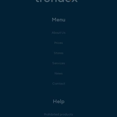
Menu
About Us
Prices
Stores
Services
News
Contact
Help
Prohibited products