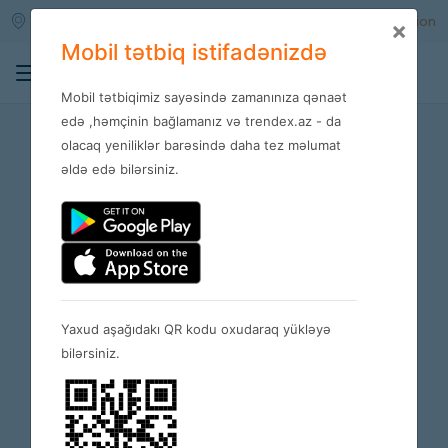
Qara qarayev m/s
Enter
Registration
×
Mobil tətbiq istifadənizdə
0
Mobil tətbiqimiz sayəsində zamanınıza qənaət
Terms
edə ,həmçinin bağlamanız və trendex.az - da
olacaq yeniliklər barəsində daha tez məlumat
əldə edə bilərsiniz.
Yaxud aşağıdakı QR kodu oxudaraq yükləyə
bilərsiniz.