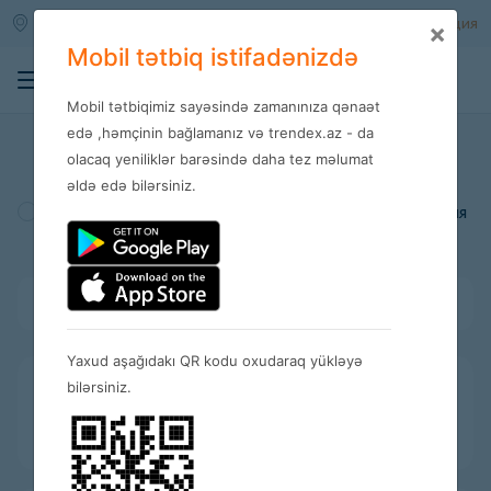
Qara qarayev m/s
Войти
Регистрация
×
Mobil tətbiq istifadənizdə
0
Mobil tətbiqimiz sayəsində zamanınıza qənaət
Магазины
edə ,həmçinin bağlamanız və trendex.az - da
olacaq yeniliklər barəsində daha tez məlumat
əldə edə bilərsiniz.
Турция
Америка
Испания
Bütün kateqoriyalar
Yaxud aşağıdakı QR kodu oxudaraq yükləyə
bilərsiniz.