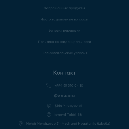
Запрещенные продукты
Часто задаваемые вопросы
Условия перевозки
Политика конфиденциальности
Пользовательские условия
Контакт
+994 55 310 04 10
Филиалы
Şirin Mirzəyev 61
İsmayıl Talıblı 38
Mehdi Mehdizadə 21 (Mediland Hospital ilə üzbəüz)