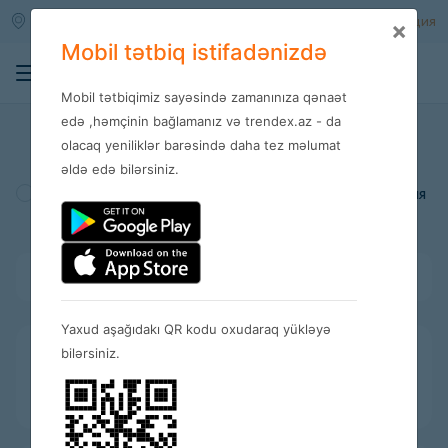
Qara qarayev m/s
Войти
Регистрация
×
Mobil tətbiq istifadənizdə
0
Mobil tətbiqimiz sayəsində zamanınıza qənaət
Магазины
edə ,həmçinin bağlamanız və trendex.az - da
olacaq yeniliklər barəsində daha tez məlumat
əldə edə bilərsiniz.
Турция
Америка
Испания
Bütün kateqoriyalar
Yaxud aşağıdakı QR kodu oxudaraq yükləyə
bilərsiniz.