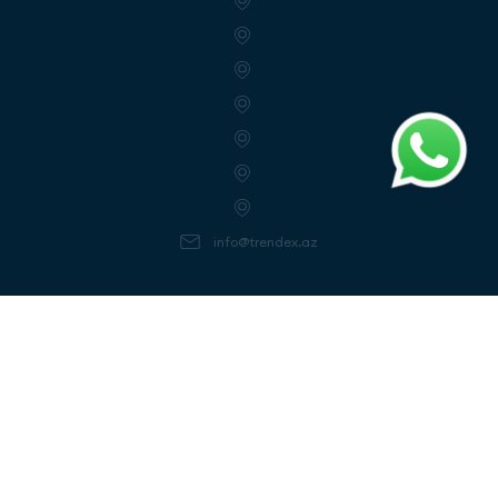
info@trendex.az
Следуйте за нами
Получать уведомления