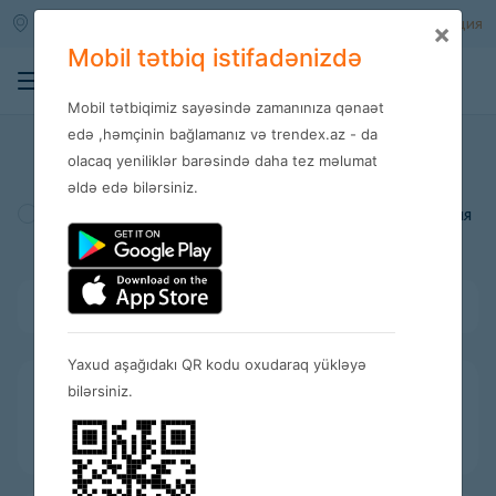
Qara qarayev m/s
Войти
Регистрация
×
Mobil tətbiq istifadənizdə
0
Mobil tətbiqimiz sayəsində zamanınıza qənaət
Магазины
edə ,həmçinin bağlamanız və trendex.az - da
olacaq yeniliklər barəsində daha tez məlumat
əldə edə bilərsiniz.
Турция
Америка
Испания
Bütün kateqoriyalar
Yaxud aşağıdakı QR kodu oxudaraq yükləyə
bilərsiniz.