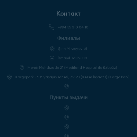
Контакт
+994 55 310 04 10
Филиалы
Şirin Mirzəyev 61
İsmayıl Talıblı 38
Mehdi Mehdizadə 21 (Mediland Hospital ilə üzbəüz)
Kargopark - "D" yaşayış sahəsi, ev 9B (Xəzər İnşaat 1) (Kargo Park)
Пункты выдачи