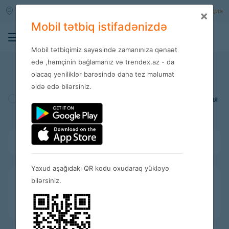
Qara qarayev m/s
Войти
Регистрация
×
Mobil tətbiq istifadənizdə
0
Mobil tətbiqimiz sayəsində zamanınıza qənaət
Магазины
edə ,həmçinin bağlamanız və trendex.az - da
olacaq yeniliklər barəsində daha tez məlumat
əldə edə bilərsiniz.
Турция
Америка
Испания
Bütün kateqoriyalar
Yaxud aşağıdakı QR kodu oxudaraq yükləyə
bilərsiniz.