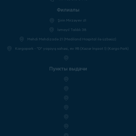
Филиалы
Şirin Mirzəyev 61
İsmayıl Talıblı 38
Mehdi Mehdizadə 21 (Mediland Hospital ilə üzbəüz)
Kargopark - "D" yaşayış sahəsi, ev 9B (Xəzər İnşaat 1) (Kargo Park)
Пункты выдачи