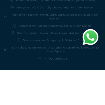
Beyləqan şəhəri, Məhəmməd Əsədov küçəsi (Azeri Express)
Bakı şəhəri, AZ 1033, Yəhya Bakuvi küç., 84 (Azeri Express)
Bakı şəhəri, Nizami rayonu, Qara Qarayev prospekti, 125a (Azeri
Express)
Şəmkir şəhəri, Nizami Gəncəvi küçəsi 62 (Azeri Express)
Xaçmaz şəhəri, Heydər Əliyev küçəsi, 47A (Azeri Express)
Biləcəri qəsəbəsi, Binəqədi yolu 54 (Azeri Express)
Bakı şəhəri, Nəsimi rayonu, Akademik Həsən Əliyev küçəsi , ev 1D
(Azeri Express)
info@trendex.az
Bizi izləyin
Yeniliklərdən xəbərdar olun