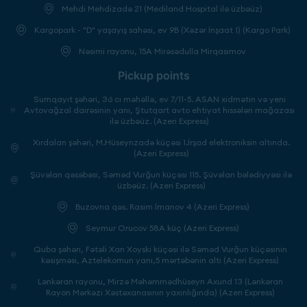
Mehdi Mehdizadə 21 (Mediland Hospital ilə üzbəüz)
Kargopark - "D" yaşayış sahəsi, ev 9B (Xəzər İnşaat 1) (Kargo Park)
Nəsimi rayonu, 15A Mirəsədulla Mirqasımov
Pickup points
Sumqayıt şəhəri, 36 cı məhəllə, ev 7/11-5. ASAN xidmətin və yeni
Avtovağzal dairəsinin yanı, Ştutqart avto ehtiyat hissələri mağazası
ilə üzbəüz. (Azeri Express)
Xırdalan şəhəri, M.Hüseynzadə küçəsi 1.İrşad elektroniksin altında.
(Azeri Express)
Şüvəlan qəsəbəsi, Səməd Vurğun küçəsi 115. Şüvəlan bələdiyyəsi ilə
üzbəüz. (Azeri Express)
Buzovna qəs. Rasim İmanov 4 (Azeri Express)
Seymur Orucov 58A küç (Azeri Express)
Quba şəhəri, Fətəli Xan Xoyski küçəsi ilə Səməd Vurğun küçəsinin
kəsişməsi, Aztelekomun yanı,5 mərtəbənin altı (Azeri Express)
Lənkəran rayonu, Mirzə Məhəmmədhüseyn Axund 13 (Lənkəran
Rayon Mərkəzi Xəstəxanasının yaxınlığında) (Azeri Express)