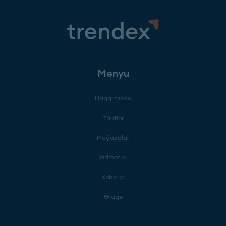
Menyu
Haqqımızda
Tariflər
Mağazalar
Xidmətlər
Xəbərlər
Əlaqə