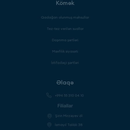
Kömək
Qadağan olunmuş məhsullar
Tez-tez verilən suallar
Daşınma şərtləri
Məxfilik siyasəti
İstifadəçi şərtləri
Əlaqə
+994 55 310 04 10
Filiallar
Şirin Mirzəyev 61
İsmayıl Talıblı 38