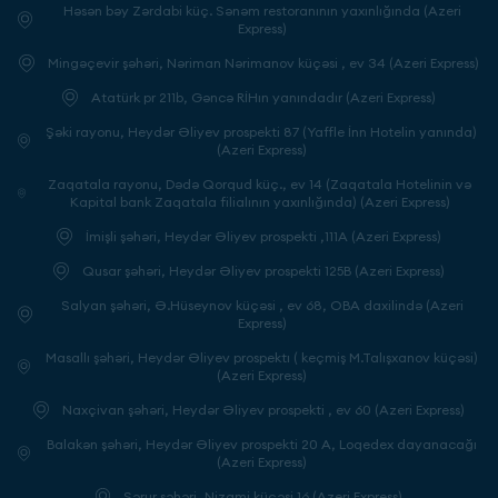
Həsən bəy Zərdabi küç. Sənəm restoranının yaxınlığında (Azeri
Express)
Mingəçevir şəhəri, Nəriman Nərimanov küçəsi , ev 34 (Azeri Express)
Atatürk pr 211b, Gəncə RİHın yanındadır (Azeri Express)
Şəki rayonu, Heydər Əliyev prospekti 87 (Yaffle İnn Hotelin yanında)
(Azeri Express)
Zaqatala rayonu, Dədə Qorqud küç., ev 14 (Zaqatala Hotelinin və
Kapital bank Zaqatala filialının yaxınlığında) (Azeri Express)
İmişli şəhəri, Heydər Əliyev prospekti ,111A (Azeri Express)
Qusar şəhəri, Heydər Əliyev prospekti 125B (Azeri Express)
Salyan şəhəri, Ə.Hüseynov küçəsi , ev 68, OBA daxilində (Azeri
Express)
Masallı şəhəri, Heydər Əliyev prospektı ( keçmiş M.Talışxanov küçəsi)
(Azeri Express)
Naxçivan şəhəri, Heydər Əliyev prospekti , ev 60 (Azeri Express)
Balakən şəhəri, Heydər Əliyev prospekti 20 A, Loqedex dayanacağı
(Azeri Express)
Şərur şəhəri, Nizami küçəsi 16 (Azeri Express)