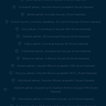
Ordubad şəhəri, Heydər Əliyev prospekti (Azeri Express)
Bərdə şəhəri, Koroğlu küçəsi. (Azeri Express)
Füzuli rayonu, Horadiz qəsəbəsi, 20 yanvar küçəsi 5 (Azeri Express)
Qax şəhəri, Ü.Hacibəyov küçəsi 68A (Azeri Express)
Qəbələ şəhəri, İ.B.Qutqaşınlı küçəsi (Azeri Express)
Oğuz şəhəri, Cavanşir küçəsi 30 (Azeri Express)
Cəlilabad şəhəri, Azərbaycan küçəsi (Azeri Express)
Biləsuvar şəhəri, H.Əliyev küçəsi 25 (Azeri Express)
Astara şəhəri, Heydər Əliyev prospekti 22B. (Azeri Express)
Göyçay şəhəri, Heydər Əliyev prospekti 187C. (Azeri Express)
Ağcabədi şəhəri, Heydər Əliyev prospekti. (Azeri Express)
Ağdam şəhəri, Quzanlı ə/d. Qurban Pirimov küçəsi 338 (Azeri
Express)
Hacıqabul şəhəri, H.Həmidov küçəsi, ev 8 (Azeri Express)