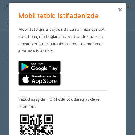
Qara qarayev m/s
Daxil ol
Qeydiyyat
×
Mobil tətbiq istifadənizdə
0
Mobil tətbiqimiz sayəsində zamanınıza qənaət
Mağazalar
edə ,həmçinin bağlamanız və trendex.az - da
olacaq yeniliklər barəsində daha tez məlumat
əldə edə bilərsiniz.
Türkiyə
Amerika
İspaniya
Bütün kateqoriyalar
Yaxud aşağıdakı QR kodu oxudaraq yükləyə
bilərsiniz.