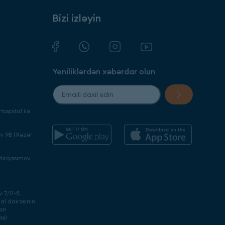
Bizi izləyin
Yeniliklərdən xəbərdar olun
ospital ilə
ev 9B (Xəzər
 Mirqasımov
 7/11-5.
l dairəsinin
əri
ss)