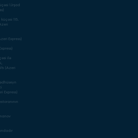
çəsi 1.İrşad
ss)
küçəsi 115.
Azeri
zeri Express)
xpress)
əsi ilə
i,
tı (Azeri
mədhüseyn
i
ri Express)
storanının
imanov
nındadır