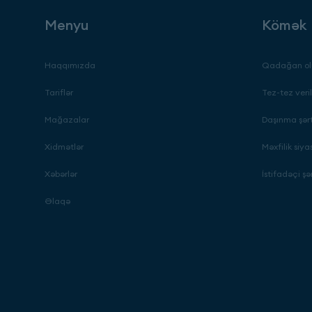
Menyu
Kömək
Haqqımızda
Qadağan ol
Tariflər
Tez-tez veril
Mağazalar
Daşınma şərt
Xidmətlər
Məxfilik siya
Xəbərlər
İstifadəçi şər
Əlaqə