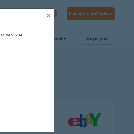
310 04 10
×
Mənim üçün sifariş et
0
q yeniliklər
ə
Daxil ol
Qeydiyyat