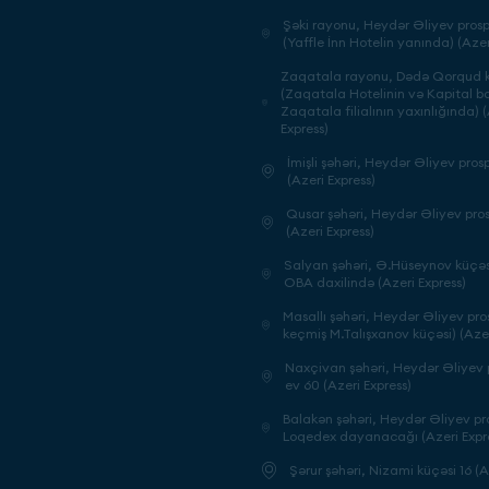
Şəki rayonu, Heydər Əliyev prosp
(Yaffle İnn Hotelin yanında) (Azer
Zaqatala rayonu, Dədə Qorqud k
(Zaqatala Hotelinin və Kapital b
Zaqatala filialının yaxınlığında) 
Express)
İmişli şəhəri, Heydər Əliyev prosp
(Azeri Express)
Qusar şəhəri, Heydər Əliyev pros
(Azeri Express)
Salyan şəhəri, Ə.Hüseynov küçəsi
OBA daxilində (Azeri Express)
Masallı şəhəri, Heydər Əliyev pros
keçmiş M.Talışxanov küçəsi) (Azer
Naxçivan şəhəri, Heydər Əliyev p
ev 60 (Azeri Express)
Balakən şəhəri, Heydər Əliyev pr
Loqedex dayanacağı (Azeri Expr
Şərur şəhəri, Nizami küçəsi 16 (A