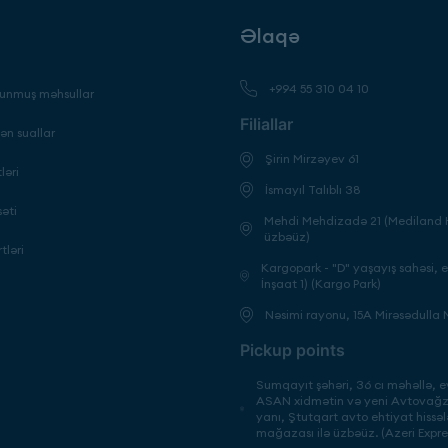
Əlaqə
+994 55 310 04 10
unmuş məhsullar
Filiallar
ən suallar
Şirin Mirzəyev 61
ləri
İsmayıl Talıblı 38
səti
Mehdi Mehdizadə 21 (Mediland H
üzbəüz)
tləri
Kargopark - "D" yaşayış sahəsi, 
İnşaat 1) (Kargo Park)
Nəsimi rayonu, 15A Mirəsədulla
Pickup points
Sumqayıt şəhəri, 36 cı məhəllə, ev
ASAN xidmətin və yeni Avtovağza
yanı, Ştutqart avto ehtiyat hissəl
mağazası ilə üzbəüz. (Azeri Expre