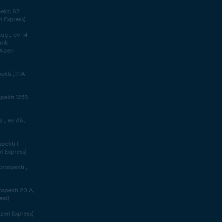
ekti 87
i Express)
üç., ev 14
ank
(Azeri
ekti ,111A
pekti 125B
 , ev 68,
pektı (
i Express)
rospekti ,
ospekti 20 A,
ess)
zeri Express)