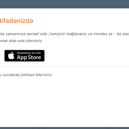
+994 12 
AZ
stifadənizdə
ndə zamanınıza qənaət edə ,həmçinin bağlamanız və trendex.az - da olaca
ar
Xidmətlər
Xəbərlər
Əlaq
mat əldə edə bilərsiniz.
Mağazalar
 oxudaraq yükləyə bilərsiniz.