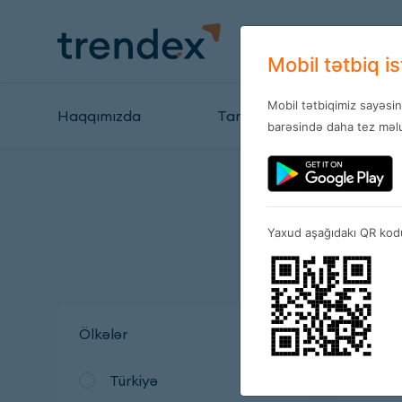
Mobil tətbiq i
Mobil tətbiqimiz sayəsi
Haqqımızda
Tariflər
Mağazal
barəsində daha tez məlu
Yaxud aşağıdakı QR kodu
Ölkələr
Türkiyə