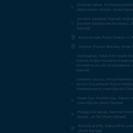
Xırdalan şəhəri, M.Hüseynzadə kü
elektroniksin altında. (Azeri Expre
Şüvəlan qəsəbəsi, Səməd Vurğun 
Şüvəlan bələdiyyəsi ilə üzbəüz. (
Express)
Buzovna qəs. Rasim İmanov 4 (A
Seymur Orucov 58A küç (Azeri E
Quba şəhəri, Fətəli Xan Xoyski küç
Səməd Vurğun küçəsinin kəsişməs
Aztelekomun yanı,5 mərtəbənin al
Express)
Lənkəran rayonu, Mirzə Məhəm
Axund 13 (Lənkəran Rayon Mərkəz
Xəstəxanasının yaxınlığında) (Aze
Həsən bəy Zərdabi küç. Sənəm re
yaxınlığında (Azeri Express)
Mingəçevir şəhəri, Nəriman Nər
küçəsi , ev 34 (Azeri Express)
Atatürk pr 211b, Gəncə RİHın ya
(Azeri Express)