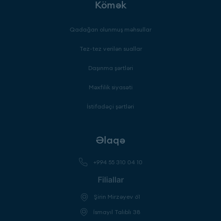
Kömək
Qadağan olunmuş məhsullar
Tez-tez verilən suallar
Daşınma şərtləri
Məxfilik siyasəti
İstifadəçi şərtləri
Əlaqə
+994 55 310 04 10
Filiallar
Şirin Mirzəyev 61
İsmayıl Talıblı 38