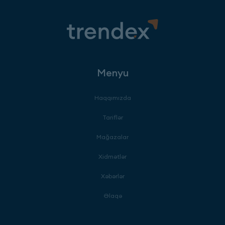
Menyu
Haqqımızda
Tariflər
Mağazalar
Xidmətlər
Xəbərlər
Əlaqə