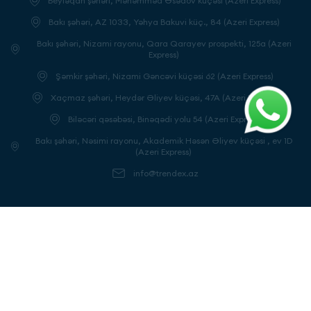
Beyləqan şəhəri, Məhəmməd Əsədov küçəsi (Azeri Express)
Bakı şəhəri, AZ 1033, Yəhya Bakuvi küç., 84 (Azeri Express)
Bakı şəhəri, Nizami rayonu, Qara Qarayev prospekti, 125a (Azeri
Express)
Şəmkir şəhəri, Nizami Gəncəvi küçəsi 62 (Azeri Express)
Xaçmaz şəhəri, Heydər Əliyev küçəsi, 47A (Azeri Express)
Biləcəri qəsəbəsi, Binəqədi yolu 54 (Azeri Express)
Bakı şəhəri, Nəsimi rayonu, Akademik Həsən Əliyev küçəsi , ev 1D
(Azeri Express)
info@trendex.az
Bizi izləyin
Yeniliklərdən xəbərdar olun