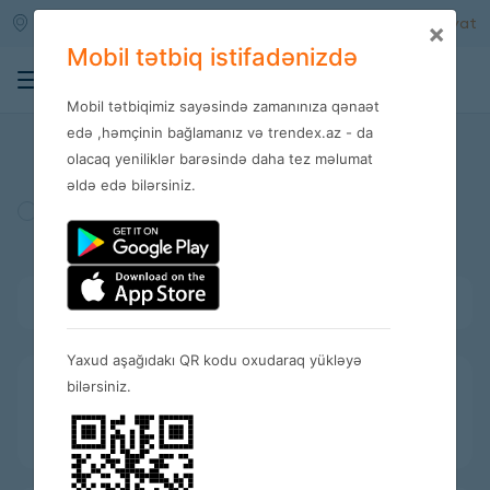
Qara qarayev m/s
Daxil ol
Qeydiyyat
×
Mobil tətbiq istifadənizdə
0
Mobil tətbiqimiz sayəsində zamanınıza qənaət
Mağazalar
edə ,həmçinin bağlamanız və trendex.az - da
olacaq yeniliklər barəsində daha tez məlumat
əldə edə bilərsiniz.
Türkiyə
Amerika
İspaniya
Bütün kateqoriyalar
Yaxud aşağıdakı QR kodu oxudaraq yükləyə
bilərsiniz.