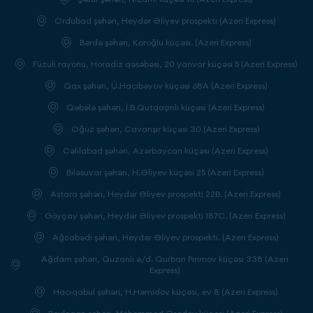
Ordubad şəhəri, Heydər Əliyev prospekti (Azeri Express)
Bərdə şəhəri, Koroğlu küçəsi. (Azeri Express)
Füzuli rayonu, Horadiz qəsəbəsi, 20 yanvar küçəsi 5 (Azeri Express)
Qax şəhəri, Ü.Hacibəyov küçəsi 68A (Azeri Express)
Qəbələ şəhəri, İ.B.Qutqaşınlı küçəsi (Azeri Express)
Oğuz şəhəri, Cavanşir küçəsi 30 (Azeri Express)
Cəlilabad şəhəri, Azərbaycan küçəsi (Azeri Express)
Biləsuvar şəhəri, H.Əliyev küçəsi 25 (Azeri Express)
Astara şəhəri, Heydər Əliyev prospekti 22B. (Azeri Express)
Göyçay şəhəri, Heydər Əliyev prospekti 187C. (Azeri Express)
Ağcabədi şəhəri, Heydər Əliyev prospekti. (Azeri Express)
Ağdam şəhəri, Quzanlı ə/d. Qurban Pirimov küçəsi 338 (Azeri
Express)
Hacıqabul şəhəri, H.Həmidov küçəsi, ev 8 (Azeri Express)