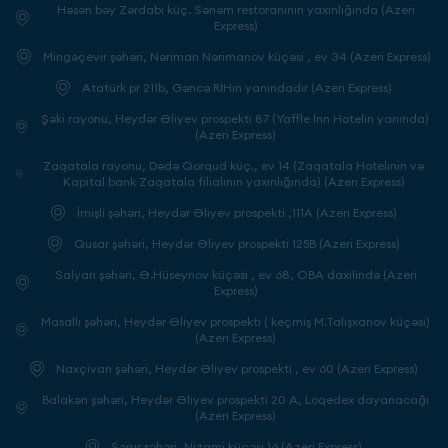
Həsən bəy Zərdabi küç. Sənəm restoranının yaxınlığında (Azeri
Express)
Mingəçevir şəhəri, Nəriman Nərimanov küçəsi , ev 34 (Azeri Express)
Atatürk pr 211b, Gəncə RİHın yanındadır (Azeri Express)
Şəki rayonu, Heydər Əliyev prospekti 87 (Yaffle İnn Hotelin yanında)
(Azeri Express)
Zaqatala rayonu, Dədə Qorqud küç., ev 14 (Zaqatala Hotelinin və
Kapital bank Zaqatala filialının yaxınlığında) (Azeri Express)
İmişli şəhəri, Heydər Əliyev prospekti ,111A (Azeri Express)
Qusar şəhəri, Heydər Əliyev prospekti 125B (Azeri Express)
Salyan şəhəri, Ə.Hüseynov küçəsi , ev 68, OBA daxilində (Azeri
Express)
Masallı şəhəri, Heydər Əliyev prospektı ( keçmiş M.Talışxanov küçəsi)
(Azeri Express)
Naxçivan şəhəri, Heydər Əliyev prospekti , ev 60 (Azeri Express)
Balakən şəhəri, Heydər Əliyev prospekti 20 A, Loqedex dayanacağı
(Azeri Express)
Şərur şəhəri, Nizami küçəsi 16 (Azeri Express)