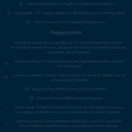
Mehdi Mehdizadə 21 (Mediland Hospital ilə üzbəüz)
Kargopark - "D" yaşayış sahəsi, ev 9B (Xəzər İnşaat 1) (Kargo Park)
Nəsimi rayonu, 15A Mirəsədulla Mirqasımov
Pickup points
Sumqayıt şəhəri, 36 cı məhəllə, ev 7/11-5. ASAN xidmətin və yeni
Avtovağzal dairəsinin yanı, Ştutqart avto ehtiyat hissələri mağazası
ilə üzbəüz. (Azeri Express)
Xırdalan şəhəri, M.Hüseynzadə küçəsi 1.İrşad elektroniksin altında.
(Azeri Express)
Şüvəlan qəsəbəsi, Səməd Vurğun küçəsi 115. Şüvəlan bələdiyyəsi ilə
üzbəüz. (Azeri Express)
Buzovna qəs. Rasim İmanov 4 (Azeri Express)
Seymur Orucov 58A küç (Azeri Express)
Quba şəhəri, Fətəli Xan Xoyski küçəsi ilə Səməd Vurğun küçəsinin
kəsişməsi, Aztelekomun yanı,5 mərtəbənin altı (Azeri Express)
Lənkəran rayonu, Mirzə Məhəmmədhüseyn Axund 13 (Lənkəran
Rayon Mərkəzi Xəstəxanasının yaxınlığında) (Azeri Express)