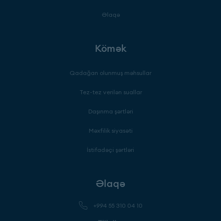
Əlaqə
Kömək
Qadağan olunmuş məhsullar
Tez-tez verilən suallar
Daşınma şərtləri
Məxfilik siyasəti
İstifadəçi şərtləri
Əlaqə
+994 55 310 04 10