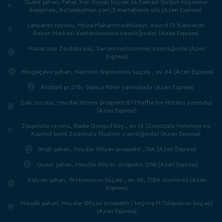
Quba şəhəri, Fətəli Xan Xoyski küçəsi ilə Səməd Vurğun küçəsinin
kəsişməsi, Aztelekomun yanı,5 mərtəbənin altı (Azeri Express)
Lənkəran rayonu, Mirzə Məhəmmədhüseyn Axund 13 (Lənkəran
Rayon Mərkəzi Xəstəxanasının yaxınlığında) (Azeri Express)
Həsən bəy Zərdabi küç. Sənəm restoranının yaxınlığında (Azeri
Express)
Mingəçevir şəhəri, Nəriman Nərimanov küçəsi , ev 34 (Azeri Express)
Atatürk pr 211b, Gəncə RİHın yanındadır (Azeri Express)
Şəki rayonu, Heydər Əliyev prospekti 87 (Yaffle İnn Hotelin yanında)
(Azeri Express)
Zaqatala rayonu, Dədə Qorqud küç., ev 14 (Zaqatala Hotelinin və
Kapital bank Zaqatala filialının yaxınlığında) (Azeri Express)
İmişli şəhəri, Heydər Əliyev prospekti ,111A (Azeri Express)
Qusar şəhəri, Heydər Əliyev prospekti 125B (Azeri Express)
Salyan şəhəri, Ə.Hüseynov küçəsi , ev 68, OBA daxilində (Azeri
Express)
Masallı şəhəri, Heydər Əliyev prospektı ( keçmiş M.Talışxanov küçəsi)
(Azeri Express)