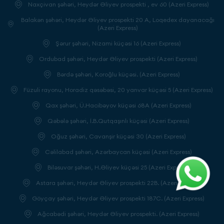
Naxçivan şəhəri, Heydər Əliyev prospekti , ev 60 (Azeri Express)
Balakən şəhəri, Heydər Əliyev prospekti 20 A, Loqedex dayanacağı
(Azeri Express)
Şərur şəhəri, Nizami küçəsi 16 (Azeri Express)
Ordubad şəhəri, Heydər Əliyev prospekti (Azeri Express)
Bərdə şəhəri, Koroğlu küçəsi. (Azeri Express)
Füzuli rayonu, Horadiz qəsəbəsi, 20 yanvar küçəsi 5 (Azeri Express)
Qax şəhəri, Ü.Hacibəyov küçəsi 68A (Azeri Express)
Qəbələ şəhəri, İ.B.Qutqaşınlı küçəsi (Azeri Express)
Oğuz şəhəri, Cavanşir küçəsi 30 (Azeri Express)
Cəlilabad şəhəri, Azərbaycan küçəsi (Azeri Express)
Biləsuvar şəhəri, H.Əliyev küçəsi 25 (Azeri Express)
Astara şəhəri, Heydər Əliyev prospekti 22B. (Azeri Express)
Göyçay şəhəri, Heydər Əliyev prospekti 187C. (Azeri Express)
Ağcabədi şəhəri, Heydər Əliyev prospekti. (Azeri Express)