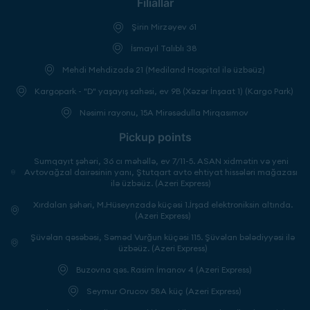
Filiallar
Şirin Mirzəyev 61
İsmayıl Talıblı 38
Mehdi Mehdizadə 21 (Mediland Hospital ilə üzbəüz)
Kargopark - "D" yaşayış sahəsi, ev 9B (Xəzər İnşaat 1) (Kargo Park)
Nəsimi rayonu, 15A Mirəsədulla Mirqasımov
Pickup points
Sumqayıt şəhəri, 36 cı məhəllə, ev 7/11-5. ASAN xidmətin və yeni
Avtovağzal dairəsinin yanı, Ştutqart avto ehtiyat hissələri mağazası
ilə üzbəüz. (Azeri Express)
Xırdalan şəhəri, M.Hüseynzadə küçəsi 1.İrşad elektroniksin altında.
(Azeri Express)
Şüvəlan qəsəbəsi, Səməd Vurğun küçəsi 115. Şüvəlan bələdiyyəsi ilə
üzbəüz. (Azeri Express)
Buzovna qəs. Rasim İmanov 4 (Azeri Express)
Seymur Orucov 58A küç (Azeri Express)