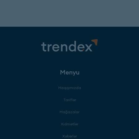
Menyu
Haqqımızda
Tariflər
Mağazalar
Xidmətlər
Xəbərlər