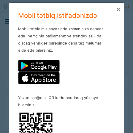
Qara qarayev m/s
Daxil ol
Qeydiyyat
×
Mobil tətbiq istifadənizdə
0
Mobil tətbiqimiz sayəsində zamanınıza qənaət
Mağazalar
edə ,həmçinin bağlamanız və trendex.az - da
olacaq yeniliklər barəsində daha tez məlumat
əldə edə bilərsiniz.
Türkiyə
Amerika
İspaniya
Bütün kateqoriyalar
Yaxud aşağıdakı QR kodu oxudaraq yükləyə
bilərsiniz.