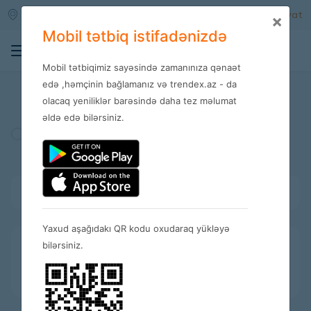
Qara qarayev m/s
Daxil ol
Qeydiyyat
×
Mobil tətbiq istifadənizdə
0
Mobil tətbiqimiz sayəsində zamanınıza qənaət
Mağazalar
edə ,həmçinin bağlamanız və trendex.az - da
olacaq yeniliklər barəsində daha tez məlumat
əldə edə bilərsiniz.
Türkiyə
Amerika
İspaniya
Bütün kateqoriyalar
Yaxud aşağıdakı QR kodu oxudaraq yükləyə
bilərsiniz.