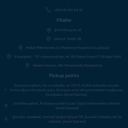
+994 55 310 04 10
Filiallar
Şirin Mirzəyev 61
İsmayıl Talıblı 38
Mehdi Mehdizadə 21 (Mediland Hospital ilə üzbəüz)
Kargopark - "D" yaşayış sahəsi, ev 9B (Xəzər İnşaat 1) (Kargo Park)
Nəsimi rayonu, 15A Mirəsədulla Mirqasımov
Pickup points
Sumqayıt şəhəri, 36 cı məhəllə, ev 7/11-5. ASAN xidmətin və yeni
Avtovağzal dairəsinin yanı, Ştutqart avto ehtiyat hissələri mağazası
ilə üzbəüz. (Azeri Express)
Xırdalan şəhəri, M.Hüseynzadə küçəsi 1.İrşad elektroniksin altında.
(Azeri Express)
Şüvəlan qəsəbəsi, Səməd Vurğun küçəsi 115. Şüvəlan bələdiyyəsi ilə
üzbəüz. (Azeri Express)