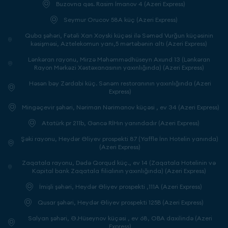
Buzovna qəs. Rasim İmanov 4 (Azeri Express)
Seymur Orucov 58A küç (Azeri Express)
Quba şəhəri, Fətəli Xan Xoyski küçəsi ilə Səməd Vurğun küçəsinin
kəsişməsi, Aztelekomun yanı,5 mərtəbənin altı (Azeri Express)
Lənkəran rayonu, Mirzə Məhəmmədhüseyn Axund 13 (Lənkəran
Rayon Mərkəzi Xəstəxanasının yaxınlığında) (Azeri Express)
Həsən bəy Zərdabi küç. Sənəm restoranının yaxınlığında (Azeri
Express)
Mingəçevir şəhəri, Nəriman Nərimanov küçəsi , ev 34 (Azeri Express)
Atatürk pr 211b, Gəncə RİHın yanındadır (Azeri Express)
Şəki rayonu, Heydər Əliyev prospekti 87 (Yaffle İnn Hotelin yanında)
(Azeri Express)
Zaqatala rayonu, Dədə Qorqud küç., ev 14 (Zaqatala Hotelinin və
Kapital bank Zaqatala filialının yaxınlığında) (Azeri Express)
İmişli şəhəri, Heydər Əliyev prospekti ,111A (Azeri Express)
Qusar şəhəri, Heydər Əliyev prospekti 125B (Azeri Express)
Salyan şəhəri, Ə.Hüseynov küçəsi , ev 68, OBA daxilində (Azeri
Express)