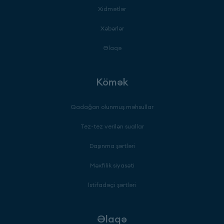
Xidmətlər
Xəbərlər
Əlaqə
Kömək
Qadağan olunmuş məhsullar
Tez-tez verilən suallar
Daşınma şərtləri
Məxfilik siyasəti
İstifadəçi şərtləri
Əlaqə