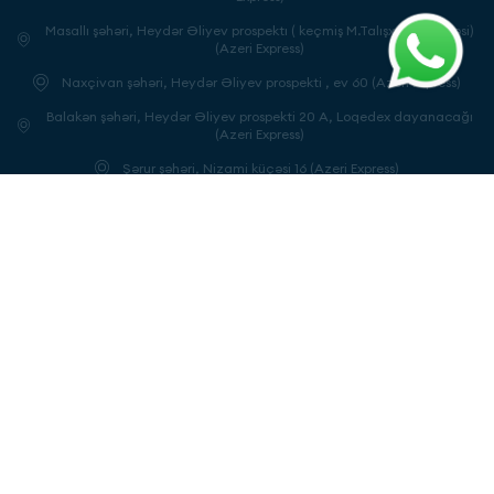
Masallı şəhəri, Heydər Əliyev prospektı ( keçmiş M.Talışxanov küçəsi)
(Azeri Express)
Naxçivan şəhəri, Heydər Əliyev prospekti , ev 60 (Azeri Express)
Balakən şəhəri, Heydər Əliyev prospekti 20 A, Loqedex dayanacağı
(Azeri Express)
Şərur şəhəri, Nizami küçəsi 16 (Azeri Express)
Ordubad şəhəri, Heydər Əliyev prospekti (Azeri Express)
Bərdə şəhəri, Koroğlu küçəsi. (Azeri Express)
Füzuli rayonu, Horadiz qəsəbəsi, 20 yanvar küçəsi 5 (Azeri Express)
Qax şəhəri, Ü.Hacibəyov küçəsi 68A (Azeri Express)
Qəbələ şəhəri, İ.B.Qutqaşınlı küçəsi (Azeri Express)
Oğuz şəhəri, Cavanşir küçəsi 30 (Azeri Express)
Cəlilabad şəhəri, Azərbaycan küçəsi (Azeri Express)
Biləsuvar şəhəri, H.Əliyev küçəsi 25 (Azeri Express)
Astara şəhəri, Heydər Əliyev prospekti 22B. (Azeri Express)