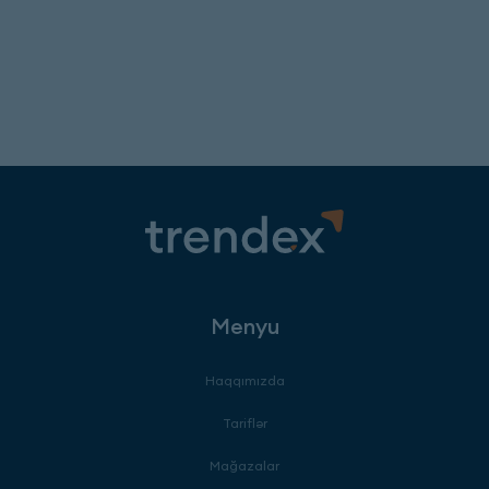
Menyu
Haqqımızda
Tariflər
Mağazalar