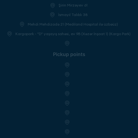
Şirin Mirzəyev 61
İsmayıl Talıblı 38
Mehdi Mehdizadə 21 (Mediland Hospital ilə üzbəüz)
Kargopark - "D" yaşayış sahəsi, ev 9B (Xəzər İnşaat 1) (Kargo Park)
Pickup points