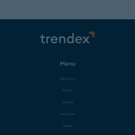
Menu
About Us
Prices
Stores
Services
News