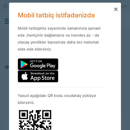
Qara qarayev m/s
Enter
Registration
×
Mobil tətbiq istifadənizdə
0
Mobil tətbiqimiz sayəsində zamanınıza qənaət
edə ,həmçinin bağlamanız və trendex.az - da
27.07.2025
olacaq yeniliklər barəsində daha tez məlumat
əldə edə bilərsiniz.
Share:
Yaxud aşağıdakı QR kodu oxudaraq yükləyə
Related news
bilərsiniz.