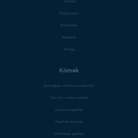
Tariflər
Mağazalar
Xidmətlər
Xəbərlər
Əlaqə
Kömək
Qadağan olunmuş məhsullar
Tez-tez verilən suallar
Daşınma şərtləri
Məxfilik siyasəti
İstifadəçi şərtləri