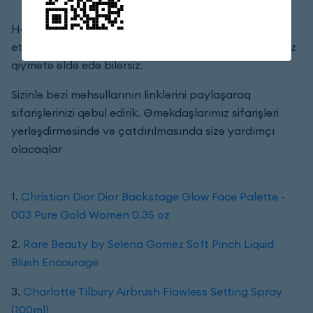
Hörmətli izləyicilər, bizim əməkdaşlarımıza müraciət
etməklə siz istədiyiniz məhsulları 2-3 dəfəyə daha ucuz
qiymətə əldə edə bilərsiz.
Sizinlə bəzi məhsullarının linklərini paylaşaraq
sifarişlərinizi qəbul edirik. Əməkdaşlarımız sifarişləri
yerləşdirməsində və çatdırılmasında sizə yardımçı
olacaqlar
1.
Christian Dior Dior Backstage Glow Face Palette -
003 Pure Gold Women 0.35 oz
2.
Rare Beauty by Selena Gomez Soft Pinch Liquid
Blush Encourage
3.
Charlotte Tilbury Airbrush Flawless Setting Spray
(100ml)