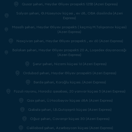
Qusar şəhəri, Heydər Əliyev prospekti 125B (Azeri Express)
Salyan şəhəri, Ə.Hüseynov küçəsi , ev 68, OBA daxilində (Azeri
Express)
Masallı şəhəri, Heydər Əliyev prospektı ( keçmiş M.Talışxanov küçəsi)
(Azeri Express)
Naxçivan şəhəri, Heydər Əliyev prospekti , ev 60 (Azeri Express)
Balakən şəhəri, Heydər Əliyev prospekti 20 A, Loqedex dayanacağı
(Azeri Express)
Şərur şəhəri, Nizami küçəsi 16 (Azeri Express)
Ordubad şəhəri, Heydər Əliyev prospekti (Azeri Express)
Bərdə şəhəri, Koroğlu küçəsi. (Azeri Express)
Füzuli rayonu, Horadiz qəsəbəsi, 20 yanvar küçəsi 5 (Azeri Express)
Qax şəhəri, Ü.Hacibəyov küçəsi 68A (Azeri Express)
Qəbələ şəhəri, İ.B.Qutqaşınlı küçəsi (Azeri Express)
Oğuz şəhəri, Cavanşir küçəsi 30 (Azeri Express)
Cəlilabad şəhəri, Azərbaycan küçəsi (Azeri Express)