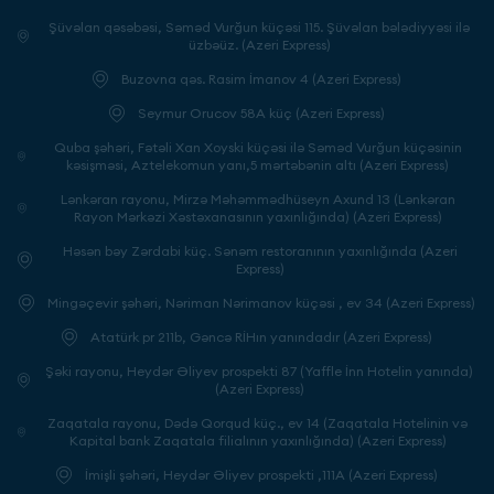
Şüvəlan qəsəbəsi, Səməd Vurğun küçəsi 115. Şüvəlan bələdiyyəsi ilə
üzbəüz. (Azeri Express)
Buzovna qəs. Rasim İmanov 4 (Azeri Express)
Seymur Orucov 58A küç (Azeri Express)
Quba şəhəri, Fətəli Xan Xoyski küçəsi ilə Səməd Vurğun küçəsinin
kəsişməsi, Aztelekomun yanı,5 mərtəbənin altı (Azeri Express)
Lənkəran rayonu, Mirzə Məhəmmədhüseyn Axund 13 (Lənkəran
Rayon Mərkəzi Xəstəxanasının yaxınlığında) (Azeri Express)
Həsən bəy Zərdabi küç. Sənəm restoranının yaxınlığında (Azeri
Express)
Mingəçevir şəhəri, Nəriman Nərimanov küçəsi , ev 34 (Azeri Express)
Atatürk pr 211b, Gəncə RİHın yanındadır (Azeri Express)
Şəki rayonu, Heydər Əliyev prospekti 87 (Yaffle İnn Hotelin yanında)
(Azeri Express)
Zaqatala rayonu, Dədə Qorqud küç., ev 14 (Zaqatala Hotelinin və
Kapital bank Zaqatala filialının yaxınlığında) (Azeri Express)
İmişli şəhəri, Heydər Əliyev prospekti ,111A (Azeri Express)