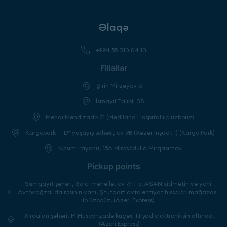
Əlaqə
+994 55 310 04 10
Filiallar
Şirin Mirzəyev 61
İsmayıl Talıblı 38
Mehdi Mehdizadə 21 (Mediland Hospital ilə üzbəüz)
Kargopark - "D" yaşayış sahəsi, ev 9B (Xəzər İnşaat 1) (Kargo Park)
Nəsimi rayonu, 15A Mirəsədulla Mirqasımov
Pickup points
Sumqayıt şəhəri, 36 cı məhəllə, ev 7/11-5. ASAN xidmətin və yeni
Avtovağzal dairəsinin yanı, Ştutqart avto ehtiyat hissələri mağazası
ilə üzbəüz. (Azeri Express)
Xırdalan şəhəri, M.Hüseynzadə küçəsi 1.İrşad elektroniksin altında.
(Azeri Express)