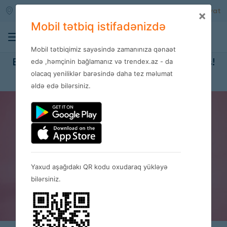
Qara qarayev m/s
Daxil ol
Qeydiyyat
×
Mobil tətbiq istifadənizdə
0
Mobil tətbiqimiz sayəsində zamanınıza qənaət
Bakı qiymətlərindən 2 dəfə ucuz alış-veriş!
edə ,həmçinin bağlamanız və trendex.az - da
olacaq yeniliklər barəsində daha tez məlumat
27.07.2025
əldə edə bilərsiniz.
Yaxud aşağıdakı QR kodu oxudaraq yükləyə
bilərsiniz.