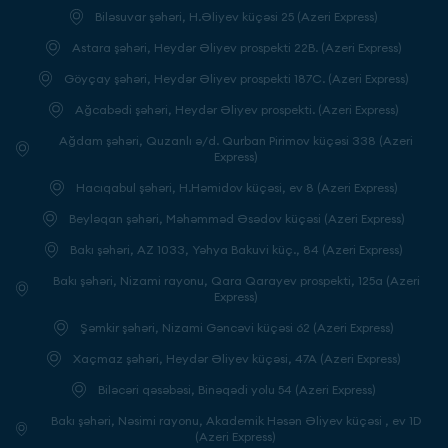
Biləsuvar şəhəri, H.Əliyev küçəsi 25 (Azeri Express)
Astara şəhəri, Heydər Əliyev prospekti 22B. (Azeri Express)
Göyçay şəhəri, Heydər Əliyev prospekti 187C. (Azeri Express)
Ağcabədi şəhəri, Heydər Əliyev prospekti. (Azeri Express)
Ağdam şəhəri, Quzanlı ə/d. Qurban Pirimov küçəsi 338 (Azeri
Express)
Hacıqabul şəhəri, H.Həmidov küçəsi, ev 8 (Azeri Express)
Beyləqan şəhəri, Məhəmməd Əsədov küçəsi (Azeri Express)
Bakı şəhəri, AZ 1033, Yəhya Bakuvi küç., 84 (Azeri Express)
Bakı şəhəri, Nizami rayonu, Qara Qarayev prospekti, 125a (Azeri
Express)
Şəmkir şəhəri, Nizami Gəncəvi küçəsi 62 (Azeri Express)
Xaçmaz şəhəri, Heydər Əliyev küçəsi, 47A (Azeri Express)
Biləcəri qəsəbəsi, Binəqədi yolu 54 (Azeri Express)
Bakı şəhəri, Nəsimi rayonu, Akademik Həsən Əliyev küçəsi , ev 1D
(Azeri Express)