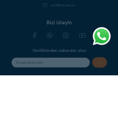
info@trendex.az
Bizi izləyin
Yeniliklərdən xəbərdar olun
Qaydalar