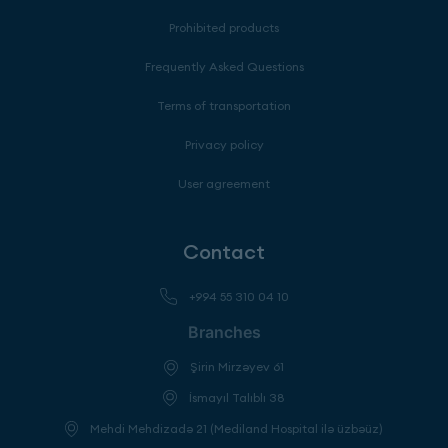
Prohibited products
Frequently Asked Questions
Terms of transportation
Privacy policy
User agreement
Contact
+994 55 310 04 10
Branches
Şirin Mirzəyev 61
İsmayıl Talıblı 38
Mehdi Mehdizadə 21 (Mediland Hospital ilə üzbəüz)