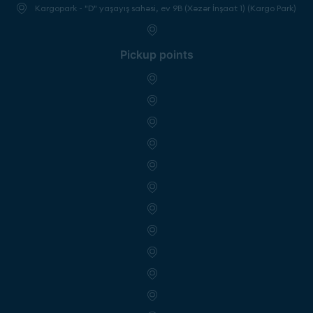
Kargopark - "D" yaşayış sahəsi, ev 9B (Xəzər İnşaat 1) (Kargo Park)
Pickup points