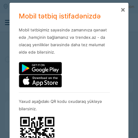
Qara qarayev m/s
Enter
Registration
×
Mobil tətbiq istifadənizdə
0
Mobil tətbiqimiz sayəsində zamanınıza qənaət
Stores
edə ,həmçinin bağlamanız və trendex.az - da
olacaq yeniliklər barəsində daha tez məlumat
əldə edə bilərsiniz.
Turkey
Amerika
Spain
Bütün kateqoriyalar
Yaxud aşağıdakı QR kodu oxudaraq yükləyə
bilərsiniz.