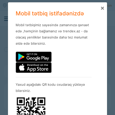
Qara qarayev m/s
Enter
Registration
×
Mobil tətbiq istifadənizdə
0
Mobil tətbiqimiz sayəsində zamanınıza qənaət
Stores
edə ,həmçinin bağlamanız və trendex.az - da
olacaq yeniliklər barəsində daha tez məlumat
əldə edə bilərsiniz.
Turkey
Amerika
Spain
Bütün kateqoriyalar
Yaxud aşağıdakı QR kodu oxudaraq yükləyə
bilərsiniz.