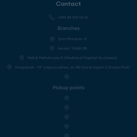
Contact
+994 55 310 04 10
Branches
Şirin Mirzəyev 61
İsmayıl Talıblı 38
Mehdi Mehdizadə 21 (Mediland Hospital ilə üzbəüz)
Kargopark - "D" yaşayış sahəsi, ev 9B (Xəzər İnşaat 1) (Kargo Park)
Pickup points