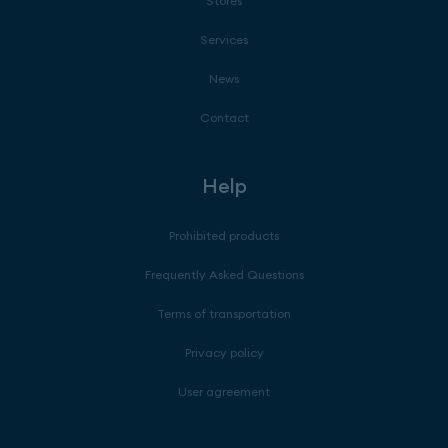
Stores
Services
News
Contact
Help
Prohibited products
Frequently Asked Questions
Terms of transportation
Privacy policy
User agreement