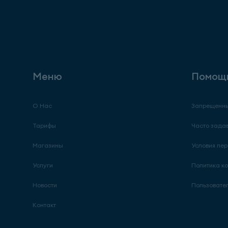
Меню
Помощ
О Нас
Запрещенны
Тарифы
Часто зада
Магазины
Условия пер
Услуги
Политика к
Новости
Пользовате
Контакт