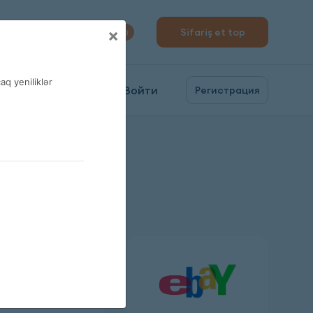
310 04 10
×
Sifariş et top
0
q yeniliklər
Войти
Регистрация