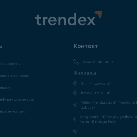
ь
Контакт
+994 55 310 04 10
е продукты
Филиалы
ваемые вопросы
Şirin Mirzəyev 61
евозки
İsmayıl Talıblı 38
онфиденциальности
Mehdi Mehdizadə 21 (Mediland H
üzbəüz)
льские условия
Kargopark - "D" yaşayış sahəsi, 
İnşaat 1) (Kargo Park)