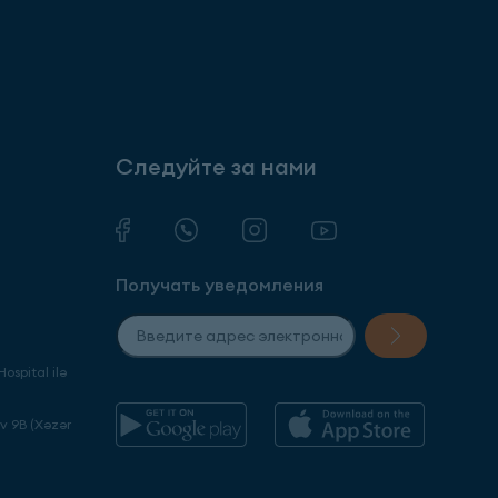
Следуйте за нами
Получать уведомления
ospital ilə
ev 9B (Xəzər