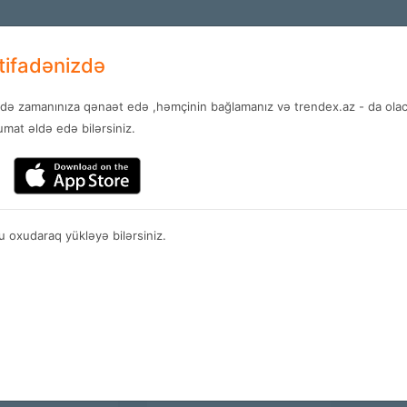
+994 12 
RU
stifadənizdə
ndə zamanınıza qənaət edə ,həmçinin bağlamanız və trendex.az - da olaca
Услуги
Новости
Контакт
mat əldə edə bilərsiniz.
Магазины
 oxudaraq yükləyə bilərsiniz.