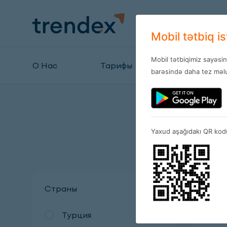
Mobil tətbiq i
Mobil tətbiqimiz sayəsi
О Нас
Тарифы
Магазины
barəsində daha tez məlu
Yaxud aşağıdakı QR kodu
Страны
Турция