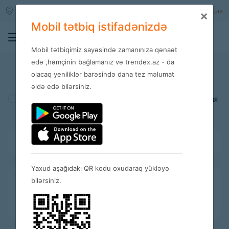
Qara qarayev m/s
Войти
Регистрация
×
Mobil tətbiq istifadənizdə
0
Mobil tətbiqimiz sayəsində zamanınıza qənaət
Магазины
edə ,həmçinin bağlamanız və trendex.az - da
olacaq yeniliklər barəsində daha tez məlumat
əldə edə bilərsiniz.
Турция
Америка
Испания
Bütün kateqoriyalar
Yaxud aşağıdakı QR kodu oxudaraq yükləyə
bilərsiniz.