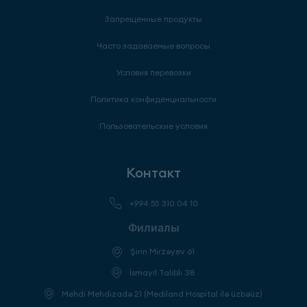
Запрещенные продукты
Часто задаваемые вопросы
Условия перевозки
Политика конфиденциальности
Пользовательские условия
Контакт
+994 55 310 04 10
Филиалы
Şirin Mirzəyev 61
İsmayıl Talıblı 38
Mehdi Mehdizadə 21 (Mediland Hospital ilə üzbəüz)