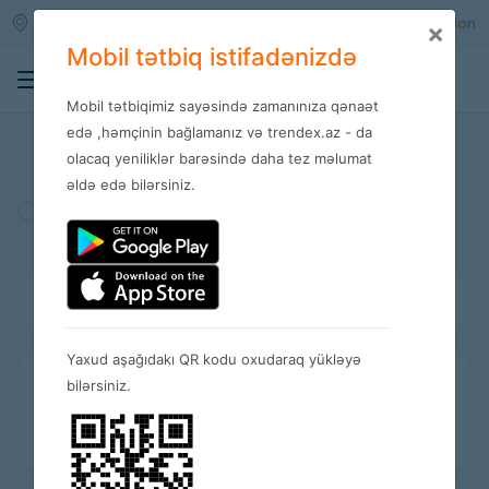
Qara qarayev m/s
Enter
Registration
×
Mobil tətbiq istifadənizdə
0
Mobil tətbiqimiz sayəsində zamanınıza qənaət
Stores
edə ,həmçinin bağlamanız və trendex.az - da
olacaq yeniliklər barəsində daha tez məlumat
əldə edə bilərsiniz.
Turkey
Amerika
Spain
Bütün kateqoriyalar
Yaxud aşağıdakı QR kodu oxudaraq yükləyə
bilərsiniz.