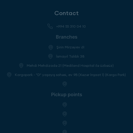
Contact
+994 55 310 04 10
Branches
Şirin Mirzəyev 61
İsmayıl Talıblı 38
Mehdi Mehdizadə 21 (Mediland Hospital ilə üzbəüz)
Kargopark - "D" yaşayış sahəsi, ev 9B (Xəzər İnşaat 1) (Kargo Park)
Pickup points