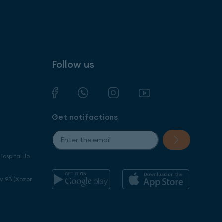
Follow us
Get notifactions
ospital ilə
ev 9B (Xəzər