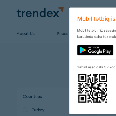
Mobil tətbiq i
Mobil tətbiqimiz sayəsi
About Us
Prices
Stores
barəsində daha tez məlu
Yaxud aşağıdakı QR kodu
Countries
Turkey