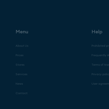
Menu
Help
About Us
Prohibited p
Prices
Frequently 
Stores
Terms of tra
Services
Privacy poli
News
User agree
Contact