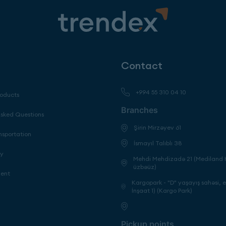
Contact
+994 55 310 04 10
roducts
Branches
Asked Questions
Şirin Mirzəyev 61
nsportation
İsmayıl Talıblı 38
cy
Mehdi Mehdizadə 21 (Mediland H
üzbəüz)
ment
Kargopark - "D" yaşayış sahəsi, 
İnşaat 1) (Kargo Park)
Pickup points