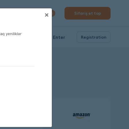
310 04 10
×
Sifariş et top
0
q yeniliklər
Enter
Registration