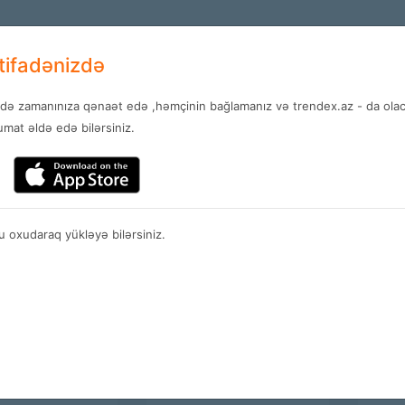
+994 12 
EN
stifadənizdə
ndə zamanınıza qənaət edə ,həmçinin bağlamanız və trendex.az - da olaca
Services
News
Contact
mat əldə edə bilərsiniz.
Stores
 oxudaraq yükləyə bilərsiniz.