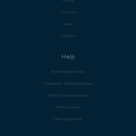
Stores
Services
News
Contact
Help
Prohibited products
Frequently Asked Questions
Terms of transportation
Privacy policy
User agreement