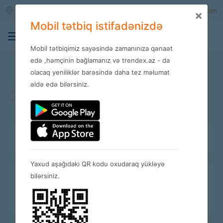
Qara qarayev m/s
Enter
Registration
×
Mobil tətbiq istifadənizdə
0
Mobil tətbiqimiz sayəsində zamanınıza qənaət
Stores
edə ,həmçinin bağlamanız və trendex.az - da
olacaq yeniliklər barəsində daha tez məlumat
əldə edə bilərsiniz.
Turkey
Amerika
Spain
Bütün kateqoriyalar
Yaxud aşağıdakı QR kodu oxudaraq yükləyə
bilərsiniz.