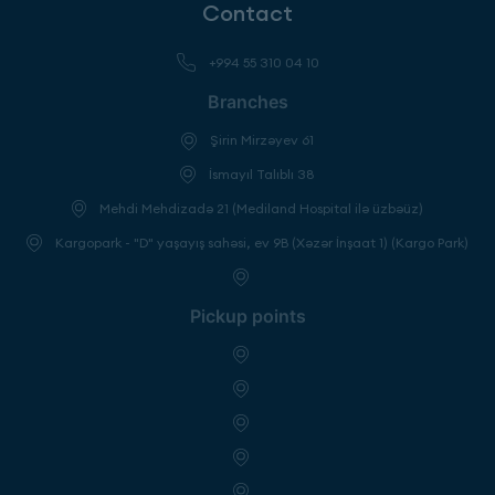
Contact
+994 55 310 04 10
Branches
Şirin Mirzəyev 61
İsmayıl Talıblı 38
Mehdi Mehdizadə 21 (Mediland Hospital ilə üzbəüz)
Kargopark - "D" yaşayış sahəsi, ev 9B (Xəzər İnşaat 1) (Kargo Park)
Pickup points