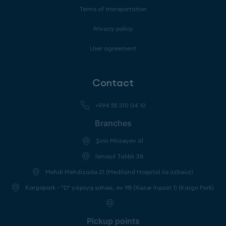
Terms of transportation
Privacy policy
User agreement
Contact
+994 55 310 04 10
Branches
Şirin Mirzəyev 61
İsmayıl Talıblı 38
Mehdi Mehdizadə 21 (Mediland Hospital ilə üzbəüz)
Kargopark - "D" yaşayış sahəsi, ev 9B (Xəzər İnşaat 1) (Kargo Park)
Pickup points