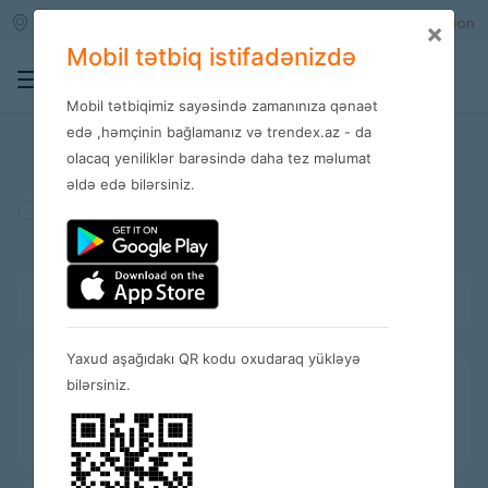
Qara qarayev m/s
Enter
Registration
×
Mobil tətbiq istifadənizdə
0
Mobil tətbiqimiz sayəsində zamanınıza qənaət
Stores
edə ,həmçinin bağlamanız və trendex.az - da
olacaq yeniliklər barəsində daha tez məlumat
əldə edə bilərsiniz.
Turkey
Amerika
Spain
Bütün kateqoriyalar
Yaxud aşağıdakı QR kodu oxudaraq yükləyə
bilərsiniz.