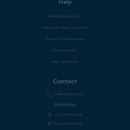
Help
Prohibited products
Frequently Asked Questions
Terms of transportation
Privacy policy
User agreement
Contact
+994 55 310 04 10
Branches
Şirin Mirzəyev 61
İsmayıl Talıblı 38