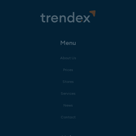
Menu
About Us
Prices
Stores
Services
News
Contact