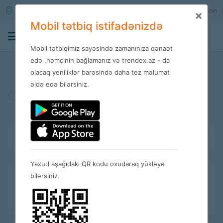
Qara qarayev m/s
Enter
Registration
×
Mobil tətbiq istifadənizdə
0
Mobil tətbiqimiz sayəsində zamanınıza qənaət
Stores
edə ,həmçinin bağlamanız və trendex.az - da
olacaq yeniliklər barəsində daha tez məlumat
əldə edə bilərsiniz.
Turkey
Amerika
Spain
Bütün kateqoriyalar
Yaxud aşağıdakı QR kodu oxudaraq yükləyə
bilərsiniz.