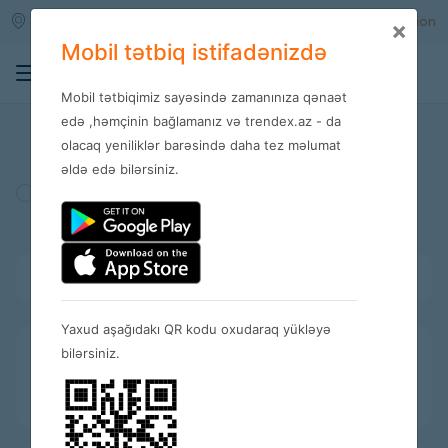
Qara qarayev m/s
Enter
Registration
×
Mobil tətbiq istifadənizdə
0
Mobil tətbiqimiz sayəsində zamanınıza qənaət
Stores
edə ,həmçinin bağlamanız və trendex.az - da
olacaq yeniliklər barəsində daha tez məlumat
əldə edə bilərsiniz.
Turkey
Amerika
Spain
Bütün kateqoriyalar
Yaxud aşağıdakı QR kodu oxudaraq yükləyə
bilərsiniz.