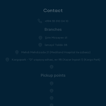
Contact
+994 55 310 04 10
Branches
Şirin Mirzəyev 61
İsmayıl Talıblı 38
Mehdi Mehdizadə 21 (Mediland Hospital ilə üzbəüz)
Kargopark - "D" yaşayış sahəsi, ev 9B (Xəzər İnşaat 1) (Kargo Park)
Pickup points