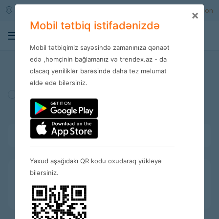
Qara qarayev m/s
Enter
Registration
×
Mobil tətbiq istifadənizdə
0
Mobil tətbiqimiz sayəsində zamanınıza qənaət
Stores
edə ,həmçinin bağlamanız və trendex.az - da
olacaq yeniliklər barəsində daha tez məlumat
əldə edə bilərsiniz.
Turkey
Amerika
Spain
Bütün kateqoriyalar
Yaxud aşağıdakı QR kodu oxudaraq yükləyə
bilərsiniz.