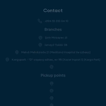
Contact
+994 55 310 04 10
Branches
Şirin Mirzəyev 61
İsmayıl Talıblı 38
Mehdi Mehdizadə 21 (Mediland Hospital ilə üzbəüz)
Kargopark - "D" yaşayış sahəsi, ev 9B (Xəzər İnşaat 1) (Kargo Park)
Pickup points