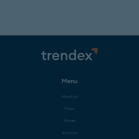
Menu
About Us
Prices
Stores
Services