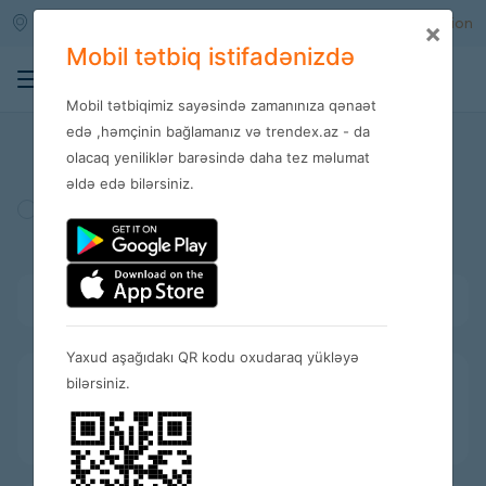
Qara qarayev m/s
Enter
Registration
×
Mobil tətbiq istifadənizdə
0
Mobil tətbiqimiz sayəsində zamanınıza qənaət
Stores
edə ,həmçinin bağlamanız və trendex.az - da
olacaq yeniliklər barəsində daha tez məlumat
əldə edə bilərsiniz.
Turkey
Amerika
Spain
Bütün kateqoriyalar
Yaxud aşağıdakı QR kodu oxudaraq yükləyə
bilərsiniz.