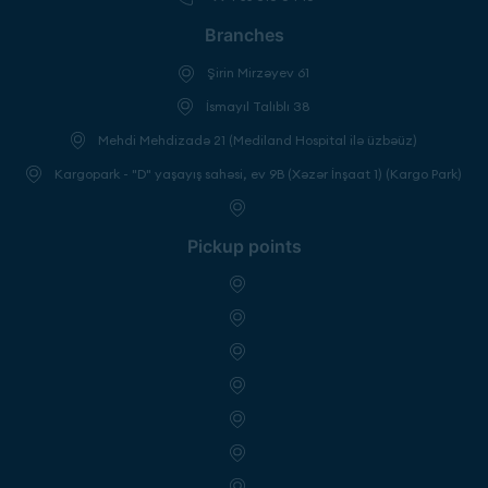
Branches
Şirin Mirzəyev 61
İsmayıl Talıblı 38
Mehdi Mehdizadə 21 (Mediland Hospital ilə üzbəüz)
Kargopark - "D" yaşayış sahəsi, ev 9B (Xəzər İnşaat 1) (Kargo Park)
Pickup points