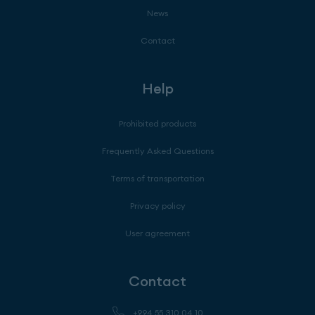
News
Contact
Help
Prohibited products
Frequently Asked Questions
Terms of transportation
Privacy policy
User agreement
Contact
+994 55 310 04 10