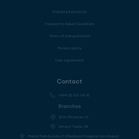
Prohibited products
Frequently Asked Questions
Terms of transportation
Privacy policy
User agreement
Contact
+994 55 310 04 10
Branches
Şirin Mirzəyev 61
İsmayıl Talıblı 38
Mehdi Mehdizadə 21 (Mediland Hospital ilə üzbəüz)