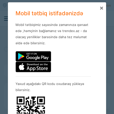
Qara qarayev m/s
Enter
Registration
×
Mobil tətbiq istifadənizdə
0
Mobil tətbiqimiz sayəsində zamanınıza qənaət
Stores
edə ,həmçinin bağlamanız və trendex.az - da
olacaq yeniliklər barəsində daha tez məlumat
əldə edə bilərsiniz.
Turkey
Amerika
Spain
Bütün kateqoriyalar
Yaxud aşağıdakı QR kodu oxudaraq yükləyə
bilərsiniz.