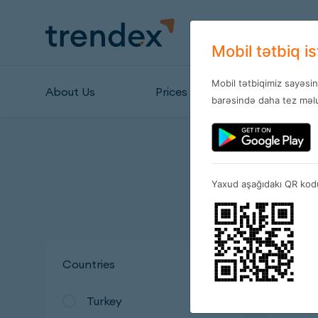
Mobil tətbiq i
Mobil tətbiqimiz sayəsi
About Us
Prices
Stores
barəsində daha tez məlu
Yaxud aşağıdakı QR kodu
Countries
Turkey