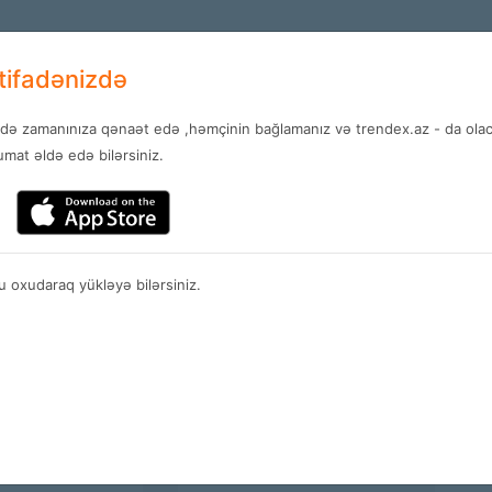
+994 12 
EN
stifadənizdə
ndə zamanınıza qənaət edə ,həmçinin bağlamanız və trendex.az - da olaca
Services
News
Contact
mat əldə edə bilərsiniz.
Stores
 oxudaraq yükləyə bilərsiniz.