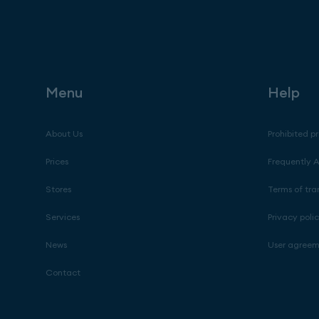
Menu
Help
About Us
Prohibited p
Prices
Frequently 
Stores
Terms of tra
Services
Privacy poli
News
User agree
Contact