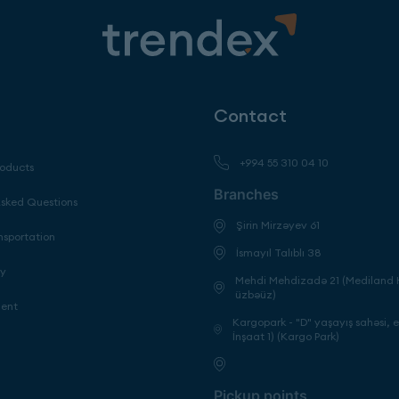
Contact
+994 55 310 04 10
roducts
Branches
Asked Questions
Şirin Mirzəyev 61
nsportation
İsmayıl Talıblı 38
cy
Mehdi Mehdizadə 21 (Mediland H
üzbəüz)
ment
Kargopark - "D" yaşayış sahəsi, 
İnşaat 1) (Kargo Park)
Pickup points