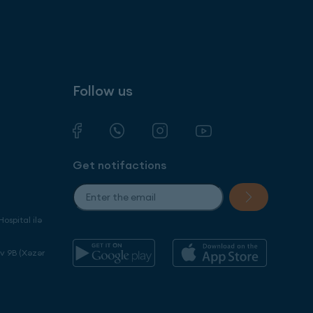
Follow us
Get notifactions
ospital ilə
ev 9B (Xəzər