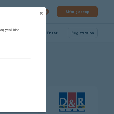
310 04 10
×
Sifariş et top
0
q yeniliklər
Enter
Registration