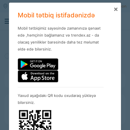
Qara qarayev m/s
Enter
Registration
×
Mobil tətbiq istifadənizdə
0
Mobil tətbiqimiz sayəsində zamanınıza qənaət
Stores
edə ,həmçinin bağlamanız və trendex.az - da
olacaq yeniliklər barəsində daha tez məlumat
əldə edə bilərsiniz.
Turkey
Amerika
Spain
Bütün kateqoriyalar
Yaxud aşağıdakı QR kodu oxudaraq yükləyə
bilərsiniz.