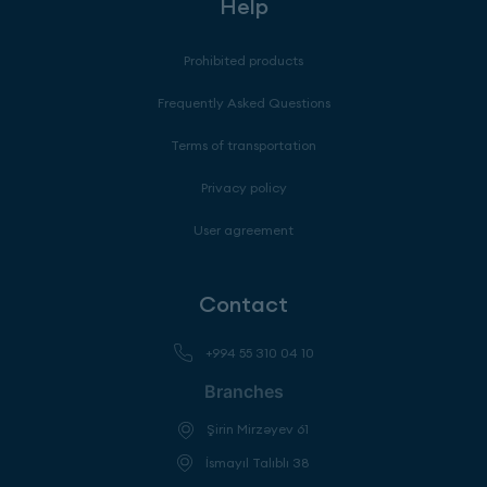
Help
Prohibited products
Frequently Asked Questions
Terms of transportation
Privacy policy
User agreement
Contact
+994 55 310 04 10
Branches
Şirin Mirzəyev 61
İsmayıl Talıblı 38