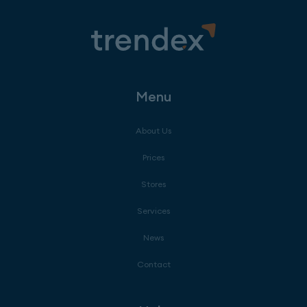
Menu
About Us
Prices
Stores
Services
News
Contact