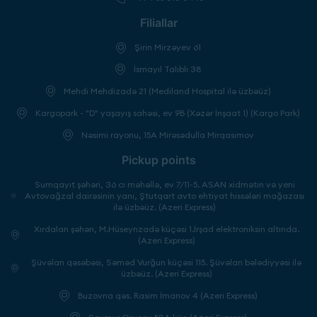
Filiallar
Şirin Mirzəyev 61
İsmayıl Talıblı 38
Mehdi Mehdizadə 21 (Mediland Hospital ilə üzbəüz)
Kargopark - "D" yaşayış sahəsi, ev 9B (Xəzər İnşaat 1) (Kargo Park)
Nəsimi rayonu, 15A Mirəsədulla Mirqasımov
Pickup points
Sumqayıt şəhəri, 36 cı məhəllə, ev 7/11-5. ASAN xidmətin və yeni
Avtovağzal dairəsinin yanı, Ştutqart avto ehtiyat hissələri mağazası
ilə üzbəüz. (Azeri Express)
Xırdalan şəhəri, M.Hüseynzadə küçəsi 1.İrşad elektroniksin altında.
(Azeri Express)
Şüvəlan qəsəbəsi, Səməd Vurğun küçəsi 115. Şüvəlan bələdiyyəsi ilə
üzbəüz. (Azeri Express)
Buzovna qəs. Rasim İmanov 4 (Azeri Express)