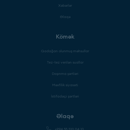
Xəbərlər
Əlaqə
Kömək
Qadağan olunmuş məhsullar
Tez-tez verilən suallar
Daşınma şərtləri
Məxfilik siyasəti
İstifadəçi şərtləri
Əlaqə
+994 55 310 04 10