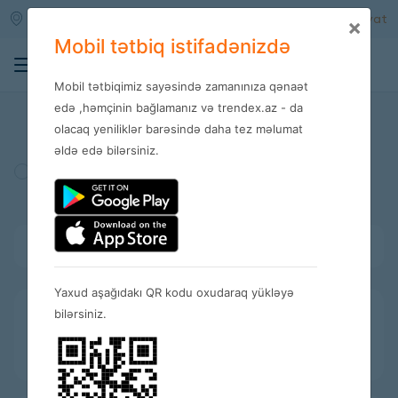
Qara qarayev m/s
Daxil ol
Qeydiyyat
×
Mobil tətbiq istifadənizdə
0
Mobil tətbiqimiz sayəsində zamanınıza qənaət
Mağazalar
edə ,həmçinin bağlamanız və trendex.az - da
olacaq yeniliklər barəsində daha tez məlumat
əldə edə bilərsiniz.
Türkiyə
Amerika
İspaniya
Bütün kateqoriyalar
Yaxud aşağıdakı QR kodu oxudaraq yükləyə
bilərsiniz.