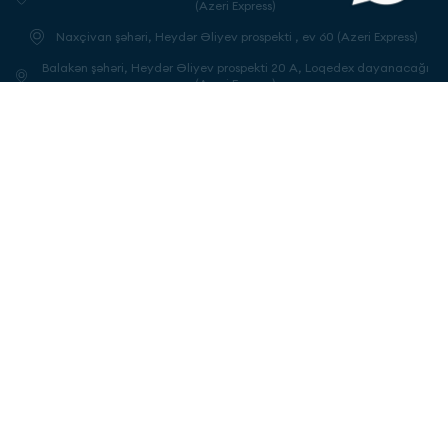
(Azeri Express)
Naxçivan şəhəri, Heydər Əliyev prospekti , ev 60 (Azeri Express)
Balakən şəhəri, Heydər Əliyev prospekti 20 A, Loqedex dayanacağı
(Azeri Express)
Şərur şəhəri, Nizami küçəsi 16 (Azeri Express)
Ordubad şəhəri, Heydər Əliyev prospekti (Azeri Express)
Bərdə şəhəri, Koroğlu küçəsi. (Azeri Express)
Füzuli rayonu, Horadiz qəsəbəsi, 20 yanvar küçəsi 5 (Azeri Express)
Qax şəhəri, Ü.Hacibəyov küçəsi 68A (Azeri Express)
Qəbələ şəhəri, İ.B.Qutqaşınlı küçəsi (Azeri Express)
Oğuz şəhəri, Cavanşir küçəsi 30 (Azeri Express)
Cəlilabad şəhəri, Azərbaycan küçəsi (Azeri Express)
Biləsuvar şəhəri, H.Əliyev küçəsi 25 (Azeri Express)
Astara şəhəri, Heydər Əliyev prospekti 22B. (Azeri Express)
Göyçay şəhəri, Heydər Əliyev prospekti 187C. (Azeri Express)