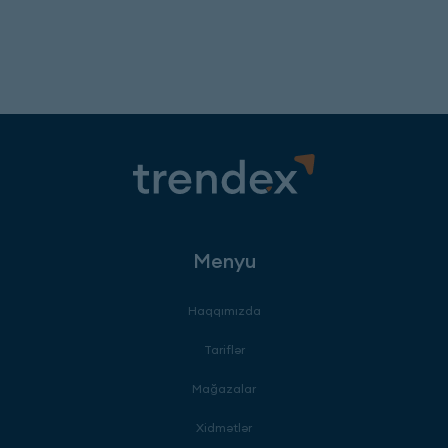
Menyu
Haqqımızda
Tariflər
Mağazalar
Xidmətlər