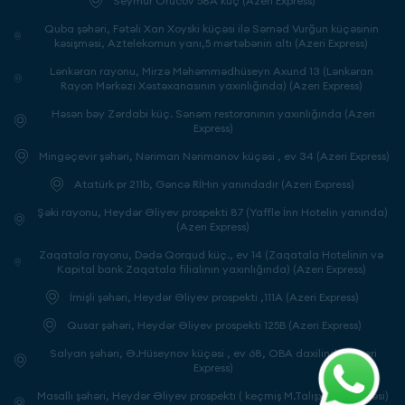
Seymur Orucov 58A küç (Azeri Express)
Quba şəhəri, Fətəli Xan Xoyski küçəsi ilə Səməd Vurğun küçəsinin
kəsişməsi, Aztelekomun yanı,5 mərtəbənin altı (Azeri Express)
Lənkəran rayonu, Mirzə Məhəmmədhüseyn Axund 13 (Lənkəran
Rayon Mərkəzi Xəstəxanasının yaxınlığında) (Azeri Express)
Həsən bəy Zərdabi küç. Sənəm restoranının yaxınlığında (Azeri
Express)
Mingəçevir şəhəri, Nəriman Nərimanov küçəsi , ev 34 (Azeri Express)
Atatürk pr 211b, Gəncə RİHın yanındadır (Azeri Express)
Şəki rayonu, Heydər Əliyev prospekti 87 (Yaffle İnn Hotelin yanında)
(Azeri Express)
Zaqatala rayonu, Dədə Qorqud küç., ev 14 (Zaqatala Hotelinin və
Kapital bank Zaqatala filialının yaxınlığında) (Azeri Express)
İmişli şəhəri, Heydər Əliyev prospekti ,111A (Azeri Express)
Qusar şəhəri, Heydər Əliyev prospekti 125B (Azeri Express)
Salyan şəhəri, Ə.Hüseynov küçəsi , ev 68, OBA daxilində (Azeri
Express)
Masallı şəhəri, Heydər Əliyev prospektı ( keçmiş M.Talışxanov küçəsi)