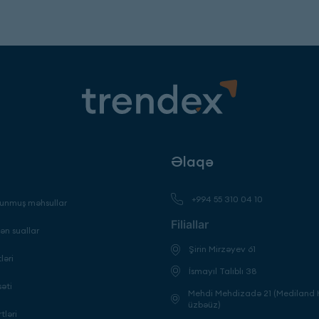
Əlaqə
+994 55 310 04 10
unmuş məhsullar
Filiallar
ən suallar
Şirin Mirzəyev 61
ləri
İsmayıl Talıblı 38
səti
Mehdi Mehdizadə 21 (Mediland H
üzbəüz)
tləri