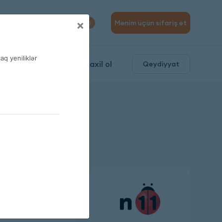
310 04 10
×
Mənim üçün sifariş et
0
q yeniliklər
ə
Daxil ol
Qeydiyyat