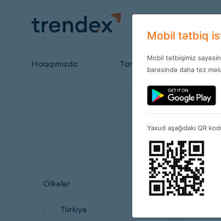
Mobil tətbiq i
Mobil tətbiqimiz sayəsi
Haqqımızda
Tariflər
Mağazal
barəsində daha tez məlu
Yaxud aşağıdakı QR kodu
Ölkələr
Türkiyə