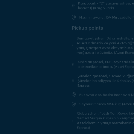
Kargopark - "D" yaşayış sahəsi, 
İnşaat 1) (Kargo Park)
Nəsimi rayonu, 15A Mirəsədulla
Pickup points
Sumqayıt şəhəri, 36 cı məhəllə, ev
ASAN xidmətin və yeni Avtovağza
yanı, Ştutqart avto ehtiyat hissəl
mağazası ilə üzbəüz. (Azeri Expre
Xırdalan şəhəri, M.Hüseynzadə kü
elektroniksin altında. (Azeri Expre
Şüvəlan qəsəbəsi, Səməd Vurğun 
Şüvəlan bələdiyyəsi ilə üzbəüz. (
Express)
Buzovna qəs. Rasim İmanov 4 (A
Seymur Orucov 58A küç (Azeri E
Quba şəhəri, Fətəli Xan Xoyski küç
Səməd Vurğun küçəsinin kəsişməs
Aztelekomun yanı,5 mərtəbənin al
Express)