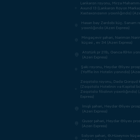
Lənkəran rayonu, Mirzə Məhəm
Axund 13 (Lənkəran Rayon Mərkəz
Xəstəxanasının yaxınlığında) (Aze
Həsən bəy Zərdabi küç. Sənəm re
yaxınlığında (Azeri Express)
Mingəçevir şəhəri, Nəriman Nər
küçəsi , ev 34 (Azeri Express)
Atatürk pr 211b, Gəncə RİHın ya
(Azeri Express)
Şəki rayonu, Heydər Əliyev prosp
(Yaffle İnn Hotelin yanında) (Azer
Zaqatala rayonu, Dədə Qorqud k
(Zaqatala Hotelinin və Kapital b
Zaqatala filialının yaxınlığında) 
Express)
İmişli şəhəri, Heydər Əliyev prosp
(Azeri Express)
Qusar şəhəri, Heydər Əliyev pros
(Azeri Express)
Salyan şəhəri, Ə.Hüseynov küçəsi