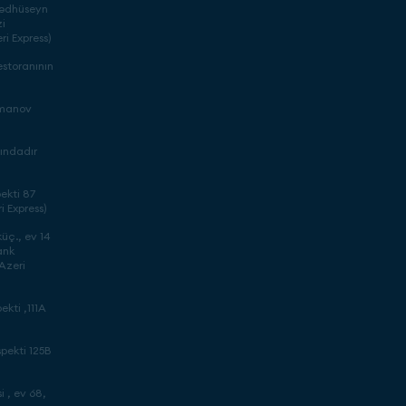
mədhüseyn
i
ri Express)
storanının
imanov
nındadır
ekti 87
i Express)
üç., ev 14
ank
(Azeri
ekti ,111A
pekti 125B
 , ev 68,