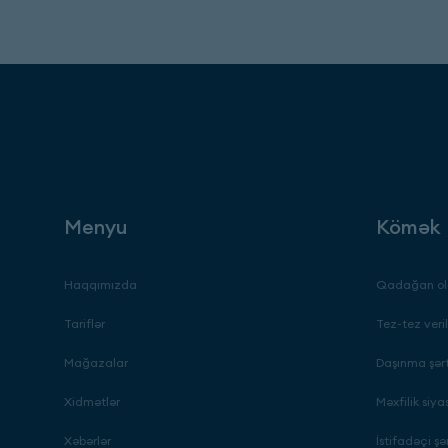
Menyu
Kömək
Haqqımızda
Qadağan ol
Tariflər
Tez-tez veril
Mağazalar
Daşınma şərt
Xidmətlər
Məxfilik siya
Xəbərlər
İstifadəçi şər