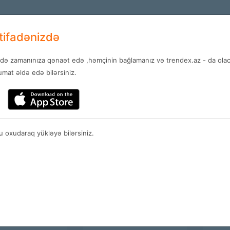
+994 12 
AZ
stifadənizdə
ndə zamanınıza qənaət edə ,həmçinin bağlamanız və trendex.az - da olaca
ar
Xidmətlər
Xəbərlər
Əlaq
mat əldə edə bilərsiniz.
Mağazalar
 oxudaraq yükləyə bilərsiniz.