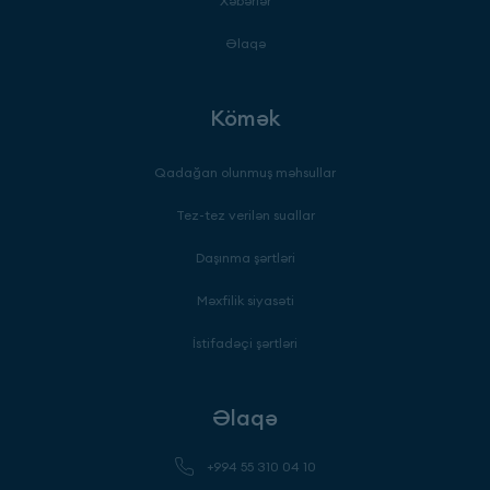
Xəbərlər
Əlaqə
Kömək
Qadağan olunmuş məhsullar
Tez-tez verilən suallar
Daşınma şərtləri
Məxfilik siyasəti
İstifadəçi şərtləri
Əlaqə
+994 55 310 04 10