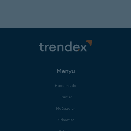
Menyu
Haqqımızda
Tariflər
Mağazalar
Xidmətlər