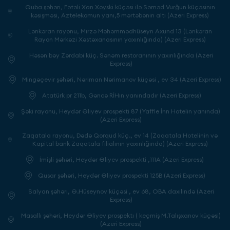
Quba şəhəri, Fətəli Xan Xoyski küçəsi ilə Səməd Vurğun küçəsinin
kəsişməsi, Aztelekomun yanı,5 mərtəbənin altı (Azeri Express)
Lənkəran rayonu, Mirzə Məhəmmədhüseyn Axund 13 (Lənkəran
Rayon Mərkəzi Xəstəxanasının yaxınlığında) (Azeri Express)
Həsən bəy Zərdabi küç. Sənəm restoranının yaxınlığında (Azeri
Express)
Mingəçevir şəhəri, Nəriman Nərimanov küçəsi , ev 34 (Azeri Express)
Atatürk pr 211b, Gəncə RİHın yanındadır (Azeri Express)
Şəki rayonu, Heydər Əliyev prospekti 87 (Yaffle İnn Hotelin yanında)
(Azeri Express)
Zaqatala rayonu, Dədə Qorqud küç., ev 14 (Zaqatala Hotelinin və
Kapital bank Zaqatala filialının yaxınlığında) (Azeri Express)
İmişli şəhəri, Heydər Əliyev prospekti ,111A (Azeri Express)
Qusar şəhəri, Heydər Əliyev prospekti 125B (Azeri Express)
Salyan şəhəri, Ə.Hüseynov küçəsi , ev 68, OBA daxilində (Azeri
Express)
Masallı şəhəri, Heydər Əliyev prospektı ( keçmiş M.Talışxanov küçəsi)
(Azeri Express)