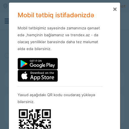
Qara qarayev m/s
Daxil ol
Qeydiyyat
×
Mobil tətbiq istifadənizdə
0
Mobil tətbiqimiz sayəsində zamanınıza qənaət
Mağazalar
edə ,həmçinin bağlamanız və trendex.az - da
olacaq yeniliklər barəsində daha tez məlumat
əldə edə bilərsiniz.
Türkiyə
Amerika
İspaniya
Bütün kateqoriyalar
Yaxud aşağıdakı QR kodu oxudaraq yükləyə
bilərsiniz.