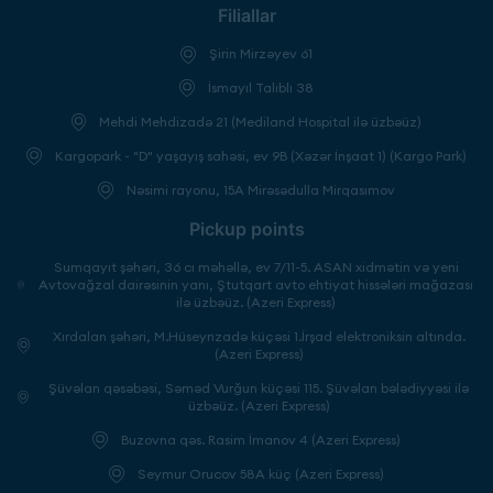
Filiallar
Şirin Mirzəyev 61
İsmayıl Talıblı 38
Mehdi Mehdizadə 21 (Mediland Hospital ilə üzbəüz)
Kargopark - "D" yaşayış sahəsi, ev 9B (Xəzər İnşaat 1) (Kargo Park)
Nəsimi rayonu, 15A Mirəsədulla Mirqasımov
Pickup points
Sumqayıt şəhəri, 36 cı məhəllə, ev 7/11-5. ASAN xidmətin və yeni
Avtovağzal dairəsinin yanı, Ştutqart avto ehtiyat hissələri mağazası
ilə üzbəüz. (Azeri Express)
Xırdalan şəhəri, M.Hüseynzadə küçəsi 1.İrşad elektroniksin altında.
(Azeri Express)
Şüvəlan qəsəbəsi, Səməd Vurğun küçəsi 115. Şüvəlan bələdiyyəsi ilə
üzbəüz. (Azeri Express)
Buzovna qəs. Rasim İmanov 4 (Azeri Express)
Seymur Orucov 58A küç (Azeri Express)