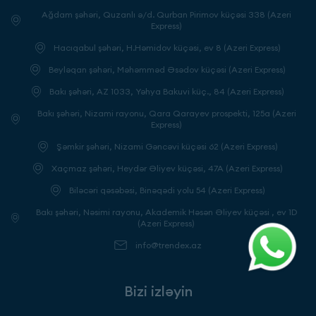
Ağdam şəhəri, Quzanlı ə/d. Qurban Pirimov küçəsi 338 (Azeri
Express)
Hacıqabul şəhəri, H.Həmidov küçəsi, ev 8 (Azeri Express)
Beyləqan şəhəri, Məhəmməd Əsədov küçəsi (Azeri Express)
Bakı şəhəri, AZ 1033, Yəhya Bakuvi küç., 84 (Azeri Express)
Bakı şəhəri, Nizami rayonu, Qara Qarayev prospekti, 125a (Azeri
Express)
Şəmkir şəhəri, Nizami Gəncəvi küçəsi 62 (Azeri Express)
Xaçmaz şəhəri, Heydər Əliyev küçəsi, 47A (Azeri Express)
Biləcəri qəsəbəsi, Binəqədi yolu 54 (Azeri Express)
Bakı şəhəri, Nəsimi rayonu, Akademik Həsən Əliyev küçəsi , ev 1D
(Azeri Express)
info@trendex.az
Bizi izləyin