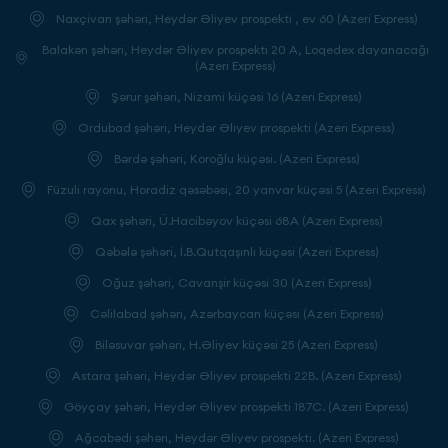
Naxçivan şəhəri, Heydər Əliyev prospekti , ev 60 (Azeri Express)
Balakən şəhəri, Heydər Əliyev prospekti 20 A, Loqedex dayanacağı
(Azeri Express)
Şərur şəhəri, Nizami küçəsi 16 (Azeri Express)
Ordubad şəhəri, Heydər Əliyev prospekti (Azeri Express)
Bərdə şəhəri, Koroğlu küçəsi. (Azeri Express)
Füzuli rayonu, Horadiz qəsəbəsi, 20 yanvar küçəsi 5 (Azeri Express)
Qax şəhəri, Ü.Hacibəyov küçəsi 68A (Azeri Express)
Qəbələ şəhəri, İ.B.Qutqaşınlı küçəsi (Azeri Express)
Oğuz şəhəri, Cavanşir küçəsi 30 (Azeri Express)
Cəlilabad şəhəri, Azərbaycan küçəsi (Azeri Express)
Biləsuvar şəhəri, H.Əliyev küçəsi 25 (Azeri Express)
Astara şəhəri, Heydər Əliyev prospekti 22B. (Azeri Express)
Göyçay şəhəri, Heydər Əliyev prospekti 187C. (Azeri Express)
Ağcabədi şəhəri, Heydər Əliyev prospekti. (Azeri Express)