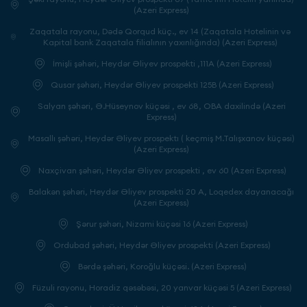
(Azeri Express)
Zaqatala rayonu, Dədə Qorqud küç., ev 14 (Zaqatala Hotelinin və
Kapital bank Zaqatala filialının yaxınlığında) (Azeri Express)
İmişli şəhəri, Heydər Əliyev prospekti ,111A (Azeri Express)
Qusar şəhəri, Heydər Əliyev prospekti 125B (Azeri Express)
Salyan şəhəri, Ə.Hüseynov küçəsi , ev 68, OBA daxilində (Azeri
Express)
Masallı şəhəri, Heydər Əliyev prospektı ( keçmiş M.Talışxanov küçəsi)
(Azeri Express)
Naxçivan şəhəri, Heydər Əliyev prospekti , ev 60 (Azeri Express)
Balakən şəhəri, Heydər Əliyev prospekti 20 A, Loqedex dayanacağı
(Azeri Express)
Şərur şəhəri, Nizami küçəsi 16 (Azeri Express)
Ordubad şəhəri, Heydər Əliyev prospekti (Azeri Express)
Bərdə şəhəri, Koroğlu küçəsi. (Azeri Express)
Füzuli rayonu, Horadiz qəsəbəsi, 20 yanvar küçəsi 5 (Azeri Express)