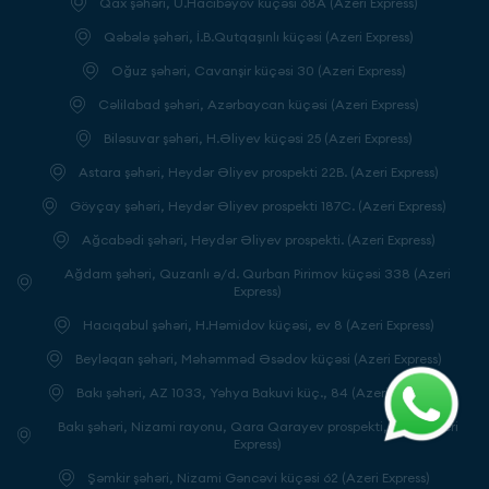
Qax şəhəri, Ü.Hacibəyov küçəsi 68A (Azeri Express)
Qəbələ şəhəri, İ.B.Qutqaşınlı küçəsi (Azeri Express)
Oğuz şəhəri, Cavanşir küçəsi 30 (Azeri Express)
Cəlilabad şəhəri, Azərbaycan küçəsi (Azeri Express)
Biləsuvar şəhəri, H.Əliyev küçəsi 25 (Azeri Express)
Astara şəhəri, Heydər Əliyev prospekti 22B. (Azeri Express)
Göyçay şəhəri, Heydər Əliyev prospekti 187C. (Azeri Express)
Ağcabədi şəhəri, Heydər Əliyev prospekti. (Azeri Express)
Ağdam şəhəri, Quzanlı ə/d. Qurban Pirimov küçəsi 338 (Azeri
Express)
Hacıqabul şəhəri, H.Həmidov küçəsi, ev 8 (Azeri Express)
Beyləqan şəhəri, Məhəmməd Əsədov küçəsi (Azeri Express)
Bakı şəhəri, AZ 1033, Yəhya Bakuvi küç., 84 (Azeri Express)
Bakı şəhəri, Nizami rayonu, Qara Qarayev prospekti, 125a (Azeri
Express)
Şəmkir şəhəri, Nizami Gəncəvi küçəsi 62 (Azeri Express)