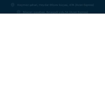
Xaçmaz şəhəri, Heydər Əliyev küçəsi, 47A (Azeri Express)
Biləcəri qəsəbəsi, Binəqədi yolu 54 (Azeri Express)
Bakı şəhəri, Nəsimi rayonu, Akademik Həsən Əliyev küçəsi , ev 1D
(Azeri Express)
info@trendex.az
Bizi izləyin
Yeniliklərdən xəbərdar olun