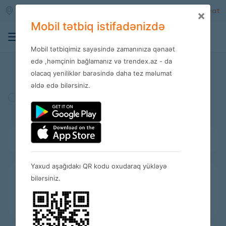
Qara qarayev m/s
Daxil ol
Qeydiyyat
×
Mobil tətbiq istifadənizdə
0
Mobil tətbiqimiz sayəsində zamanınıza qənaət
Mağazalar
edə ,həmçinin bağlamanız və trendex.az - da
olacaq yeniliklər barəsində daha tez məlumat
əldə edə bilərsiniz.
Türkiyə
Amerika
İspaniya
Bütün kateqoriyalar
Yaxud aşağıdakı QR kodu oxudaraq yükləyə
bilərsiniz.