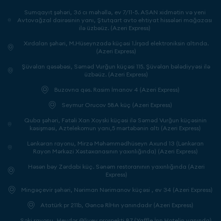
Sumqayıt şəhəri, 36 cı məhəllə, ev 7/11-5. ASAN xidmətin və yeni
Avtovağzal dairəsinin yanı, Ştutqart avto ehtiyat hissələri mağazası
ilə üzbəüz. (Azeri Express)
Xırdalan şəhəri, M.Hüseynzadə küçəsi 1.İrşad elektroniksin altında.
(Azeri Express)
Şüvəlan qəsəbəsi, Səməd Vurğun küçəsi 115. Şüvəlan bələdiyyəsi ilə
üzbəüz. (Azeri Express)
Buzovna qəs. Rasim İmanov 4 (Azeri Express)
Seymur Orucov 58A küç (Azeri Express)
Quba şəhəri, Fətəli Xan Xoyski küçəsi ilə Səməd Vurğun küçəsinin
kəsişməsi, Aztelekomun yanı,5 mərtəbənin altı (Azeri Express)
Lənkəran rayonu, Mirzə Məhəmmədhüseyn Axund 13 (Lənkəran
Rayon Mərkəzi Xəstəxanasının yaxınlığında) (Azeri Express)
Həsən bəy Zərdabi küç. Sənəm restoranının yaxınlığında (Azeri
Express)
Mingəçevir şəhəri, Nəriman Nərimanov küçəsi , ev 34 (Azeri Express)
Atatürk pr 211b, Gəncə RİHın yanındadır (Azeri Express)
Şəki rayonu, Heydər Əliyev prospekti 87 (Yaffle İnn Hotelin yanında)