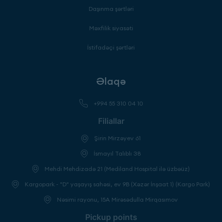
Daşınma şərtləri
Məxfilik siyasəti
İstifadəçi şərtləri
Əlaqə
+994 55 310 04 10
Filiallar
Şirin Mirzəyev 61
İsmayıl Talıblı 38
Mehdi Mehdizadə 21 (Mediland Hospital ilə üzbəüz)
Kargopark - "D" yaşayış sahəsi, ev 9B (Xəzər İnşaat 1) (Kargo Park)
Nəsimi rayonu, 15A Mirəsədulla Mirqasımov
Pickup points